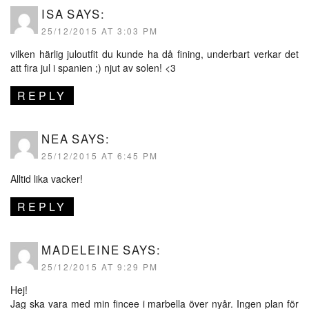
ISA
SAYS:
25/12/2015 AT 3:03 PM
vilken härlig juloutfit du kunde ha då fining, underbart verkar det
att fira jul i spanien ;) njut av solen! <3
REPLY
NEA
SAYS:
25/12/2015 AT 6:45 PM
Alltid lika vacker!
REPLY
MADELEINE
SAYS:
25/12/2015 AT 9:29 PM
Hej!
Jag ska vara med min fincee i marbella över nyår. Ingen plan för