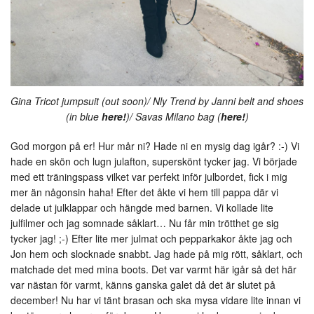
Gina Tricot jumpsuit (out soon)/ Nly Trend by Janni belt and shoes
(in blue
here!
)/ Savas Milano bag (
here!
)
God morgon på er! Hur mår ni? Hade ni en mysig dag igår? :-) Vi
hade en skön och lugn julafton, superskönt tycker jag. Vi började
med ett träningspass vilket var perfekt inför julbordet, fick i mig
mer än någonsin haha! Efter det åkte vi hem till pappa där vi
delade ut julklappar och hängde med barnen. Vi kollade lite
julfilmer och jag somnade såklart… Nu får min trötthet ge sig
tycker jag! ;-) Efter lite mer julmat och pepparkakor åkte jag och
Jon hem och slocknade snabbt. Jag hade på mig rött, såklart, och
matchade det med mina boots. Det var varmt här igår så det här
var nästan för varmt, känns ganska galet då det är slutet på
december! Nu har vi tänt brasan och ska mysa vidare lite innan vi