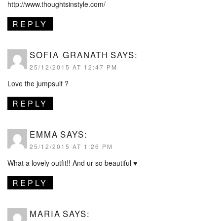
http://www.thoughtsinstyle.com/
REPLY
SOFIA GRANATH
SAYS:
25/12/2015 AT 12:47 PM
Love the jumpsuit ?
REPLY
EMMA
SAYS:
25/12/2015 AT 1:26 PM
What a lovely outfit!! And ur so beautiful ♥
REPLY
MARIA
SAYS: