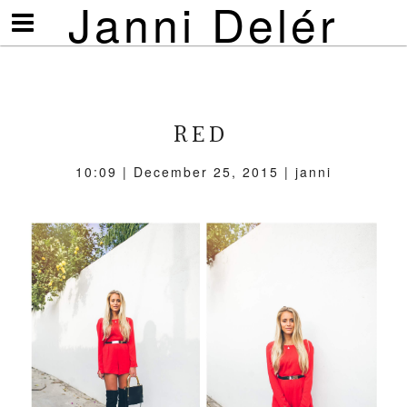
Janni Delér
Visa/göm
meny
RED
10:09 | December 25, 2015 | janni