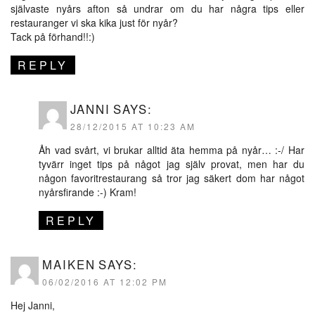
självaste nyårs afton så undrar om du har några tips eller
restauranger vi ska kika just för nyår?
Tack på förhand!!:)
REPLY
JANNI
SAYS:
28/12/2015 AT 10:23 AM
Åh vad svårt, vi brukar alltid äta hemma på nyår… :-/ Har
tyvärr inget tips på något jag själv provat, men har du
någon favoritrestaurang så tror jag säkert dom har något
nyårsfirande :-) Kram!
REPLY
MAIKEN
SAYS:
06/02/2016 AT 12:02 PM
Hej Janni,