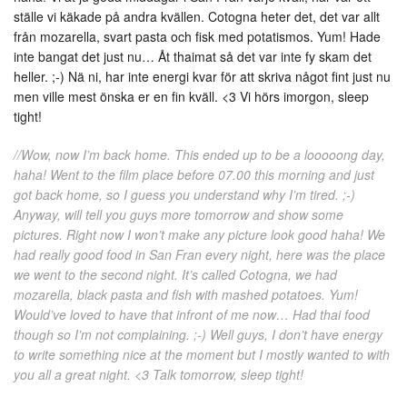
ställe vi käkade på andra kvällen. Cotogna heter det, det var allt
från mozarella, svart pasta och fisk med potatismos. Yum! Hade
inte bangat det just nu… Åt thaimat så det var inte fy skam det
heller. ;-) Nä ni, har inte energi kvar för att skriva något fint just nu
men ville mest önska er en fin kväll. <3 Vi hörs imorgon, sleep
tight!
//Wow, now I’m back home. This ended up to be a looooong day,
haha! Went to the film place before 07.00 this morning and just
got back home, so I guess you understand why I’m tired. ;-)
Anyway, will tell you guys more tomorrow and show some
pictures. Right now I won’t make any picture look good haha! We
had really good food in San Fran every night, here was the place
we went to the second night. It’s called Cotogna, we had
mozarella, black pasta and fish with mashed potatoes. Yum!
Would’ve loved to have that infront of me now… Had thai food
though so I’m not complaining. ;-) Well guys, I don’t have energy
to write something nice at the moment but I mostly wanted to with
you all a great night. <3 Talk tomorrow, sleep tight!