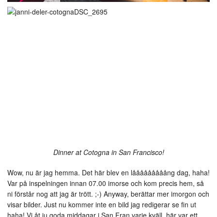
Dinner at Cotogna in San Francisco!
Wow, nu är jag hemma. Det här blev en lååååååååång dag, haha!
Var på inspelningen innan 07.00 imorse och kom precis hem, så
ni förstår nog att jag är trött. ;-) Anyway, berättar mer imorgon och
visar bilder. Just nu kommer inte en bild jag redigerar se fin ut
haha! Vi åt ju goda middagar i San Fran varje kväll, här var ett