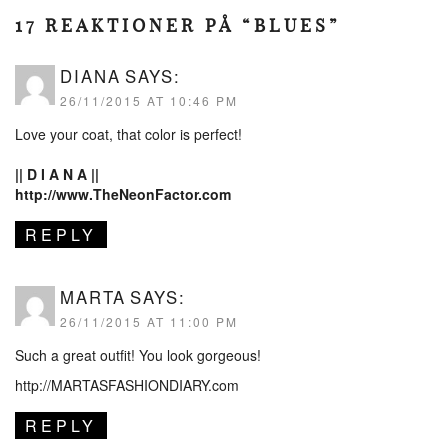
17 REAKTIONER PÅ “BLUES”
DIANA
SAYS:
26/11/2015 AT 10:46 PM
Love your coat, that color is perfect!
|| D I A N A ||
http://www.TheNeonFactor.com
REPLY
MARTA
SAYS:
26/11/2015 AT 11:00 PM
Such a great outfit! You look gorgeous!
http://MARTASFASHIONDIARY.com
REPLY