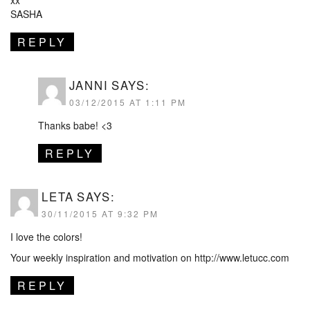
SASHA
REPLY
JANNI
SAYS:
03/12/2015 AT 1:11 PM
Thanks babe! <3
REPLY
LETA
SAYS:
30/11/2015 AT 9:32 PM
I love the colors!
Your weekly inspiration and motivation on
http://www.letucc.com
REPLY