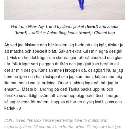
Hat from Nice/ Nly Trend by Janni jacket (
here!
) and shoes
(
here!
) – adlinks/ Anine Bing jeans (
here!
)/ Chanel bag
Åh vad jag älskade den här looken jag hade på mig igår, älskar ju
att matcha och speciellt blått. Såklart extra kul i min egna design!
;-) Fick en hel del frågor om skorna igår, blir så chockad och glad
när folk frågar vart plaggen är ifrån och jag glatt kan berätta att
det är min design. Känslan inne i kroppen då, oslagbar! Nu är jag
hemma igen och har råslappat sen jag kom hem, köpte med mig
lite mat hem i vanlig ordning. Orkar ju aldrig laga nåt när jag är
ensam… Måste bli ändring på det! Tänka packa upp nu och
försöka sova tidigt, skönt att vakna upp pigg och fräsch imorgon
så jag är redo för möten. Hoppas ni har en mysig kväll, puss och
kärlek <3
//Oh I loved this look I wore yesterday, love to match and
especially blue. Of course it’s extra fun when it’s my own design!