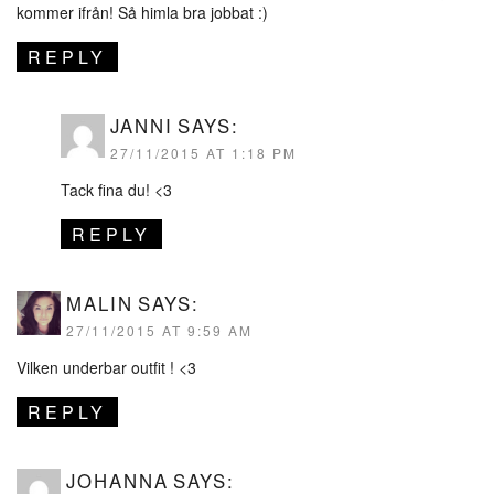
kommer ifrån! Så himla bra jobbat :)
REPLY
JANNI
SAYS:
27/11/2015 AT 1:18 PM
Tack fina du! <3
REPLY
MALIN
SAYS:
27/11/2015 AT 9:59 AM
Vilken underbar outfit ! <3
REPLY
JOHANNA
SAYS: