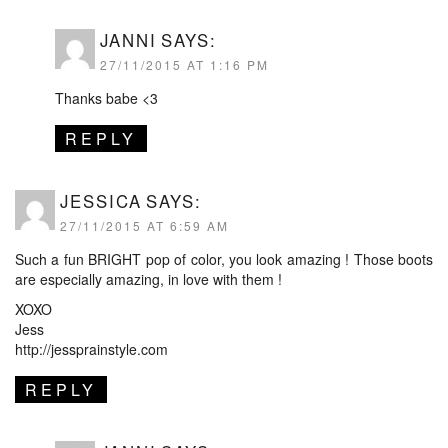
JANNI
SAYS:
27/11/2015 AT 1:16 PM
Thanks babe <3
REPLY
JESSICA
SAYS:
27/11/2015 AT 6:59 AM
Such a fun BRIGHT pop of color, you look amazing ! Those boots
are especially amazing, in love with them !
XOXO
Jess
http://jessprainstyle.com
REPLY