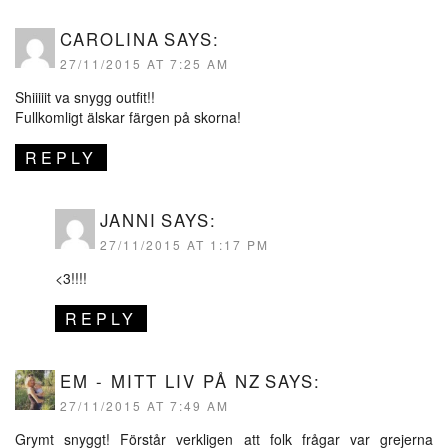
CAROLINA
SAYS:
27/11/2015 AT 7:25 AM
Shiiiiit va snygg outfit!!
Fullkomligt älskar färgen på skorna!
REPLY
JANNI
SAYS:
27/11/2015 AT 1:17 PM
<3!!!!
REPLY
EM - MITT LIV PÅ NZ
SAYS:
27/11/2015 AT 7:49 AM
Grymt snyggt! Förstår verkligen att folk frågar var grejerna