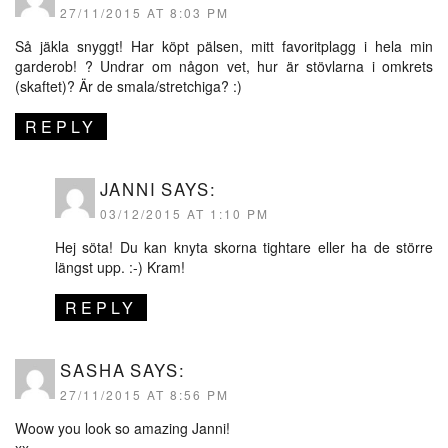
27/11/2015 AT 8:03 PM
Så jäkla snyggt! Har köpt pälsen, mitt favoritplagg i hela min
garderob! ? Undrar om någon vet, hur är stövlarna i omkrets
(skaftet)? Är de smala/stretchiga? :)
REPLY
JANNI
SAYS:
03/12/2015 AT 1:10 PM
Hej söta! Du kan knyta skorna tightare eller ha de större
längst upp. :-) Kram!
REPLY
SASHA
SAYS:
27/11/2015 AT 8:56 PM
Woow you look so amazing Janni!
xx