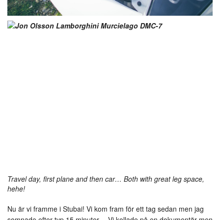
Travel day, first plane and then car… Both with great leg space,
hehe!
Nu är vi framme i Stubai! Vi kom fram för ett tag sedan men jag
somnade efter typ 15 minuter… Vi kollade på en dokumentär men