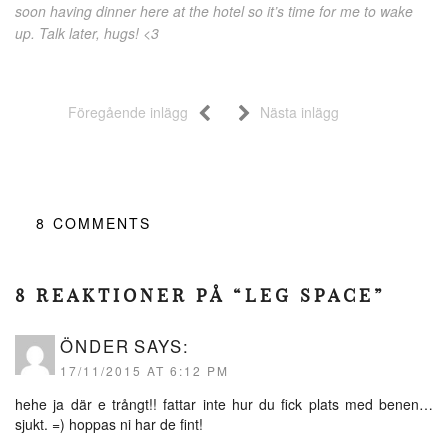
soon having dinner here at the hotel so it’s time for me to wake
up. Talk later, hugs! <3
Föregående inlägg
Nästa inlägg
8
COMMENTS
8 REAKTIONER PÅ “LEG SPACE”
ÖNDER
SAYS:
17/11/2015 AT 6:12 PM
hehe ja där e trångt!! fattar inte hur du fick plats med benen…
sjukt. =) hoppas ni har de fint!