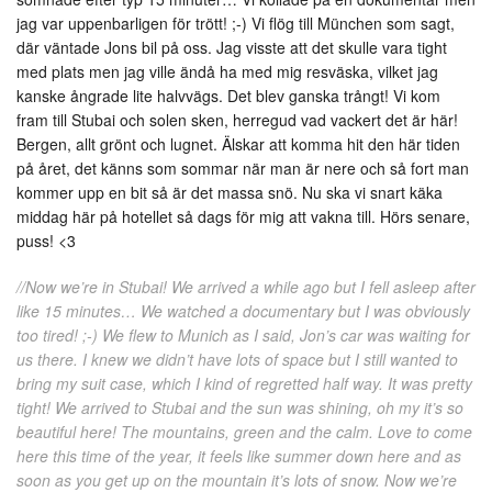
jag var uppenbarligen för trött! ;-) Vi flög till München som sagt,
där väntade Jons bil på oss. Jag visste att det skulle vara tight
med plats men jag ville ändå ha med mig resväska, vilket jag
kanske ångrade lite halvvägs. Det blev ganska trångt! Vi kom
fram till Stubai och solen sken, herregud vad vackert det är här!
Bergen, allt grönt och lugnet. Älskar att komma hit den här tiden
på året, det känns som sommar när man är nere och så fort man
kommer upp en bit så är det massa snö. Nu ska vi snart käka
middag här på hotellet så dags för mig att vakna till. Hörs senare,
puss! <3
//Now we’re in Stubai! We arrived a while ago but I fell asleep after
like 15 minutes… We watched a documentary but I was obviously
too tired! ;-) We flew to Munich as I said, Jon’s car was waiting for
us there. I knew we didn’t have lots of space but I still wanted to
bring my suit case, which I kind of regretted half way. It was pretty
tight! We arrived to Stubai and the sun was shining, oh my it’s so
beautiful here! The mountains, green and the calm. Love to come
here this time of the year, it feels like summer down here and as
soon as you get up on the mountain it’s lots of snow. Now we’re