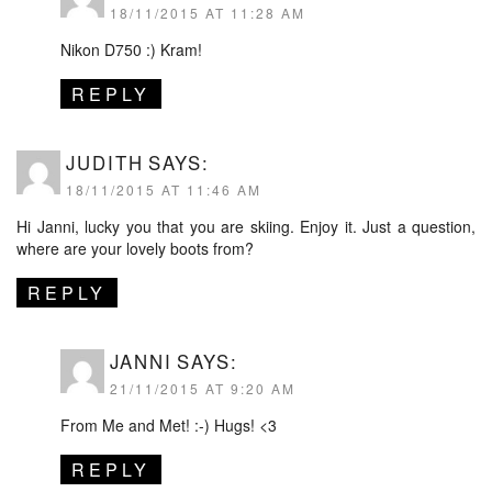
18/11/2015 AT 11:28 AM
Nikon D750 :) Kram!
REPLY
JUDITH
SAYS:
18/11/2015 AT 11:46 AM
Hi Janni, lucky you that you are skiing. Enjoy it. Just a question,
where are your lovely boots from?
REPLY
JANNI
SAYS:
21/11/2015 AT 9:20 AM
From Me and Met! :-) Hugs! <3
REPLY