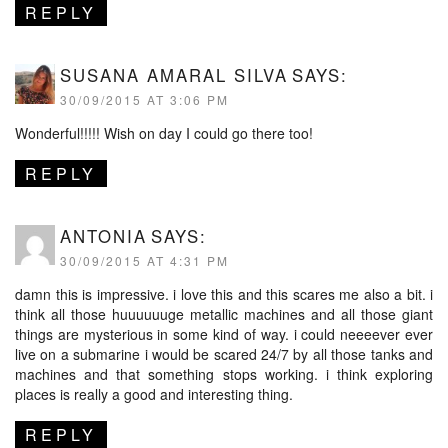
REPLY
SUSANA AMARAL SILVA
SAYS:
30/09/2015 AT 3:06 PM
Wonderful!!!!! Wish on day I could go there too!
REPLY
ANTONIA
SAYS:
30/09/2015 AT 4:31 PM
damn this is impressive. i love this and this scares me also a bit. i
think all those huuuuuuge metallic machines and all those giant
things are mysterious in some kind of way. i could neeeever ever
live on a submarine i would be scared 24/7 by all those tanks and
machines and that something stops working. i think exploring
places is really a good and interesting thing.
REPLY