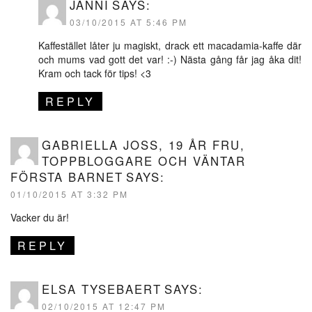
JANNI
SAYS:
03/10/2015 AT 5:46 PM
Kaffestället låter ju magiskt, drack ett macadamia-kaffe där
och mums vad gott det var! :-) Nästa gång får jag åka dit!
Kram och tack för tips! <3
REPLY
GABRIELLA JOSS, 19 ÅR FRU,
TOPPBLOGGARE OCH VÄNTAR
FÖRSTA BARNET
SAYS:
01/10/2015 AT 3:32 PM
Vacker du är!
REPLY
ELSA TYSEBAERT
SAYS:
02/10/2015 AT 12:47 PM