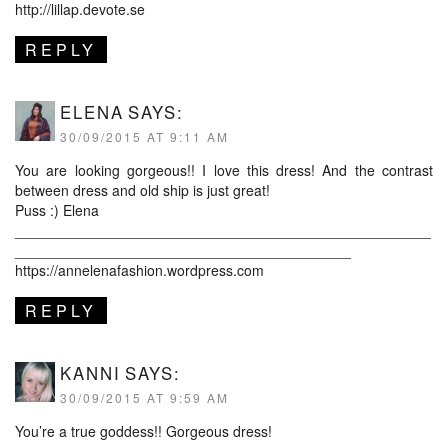
http://lillap.devote.se
REPLY
ELENA
SAYS:
30/09/2015 AT 9:11 AM
You are looking gorgeous!! I love this dress! And the contrast
between dress and old ship is just great!
Puss :) Elena
____________________________________________________
__________________________________________
https://annelenafashion.wordpress.com
REPLY
KANNI
SAYS:
30/09/2015 AT 9:59 AM
You’re a true goddess!! Gorgeous dress!