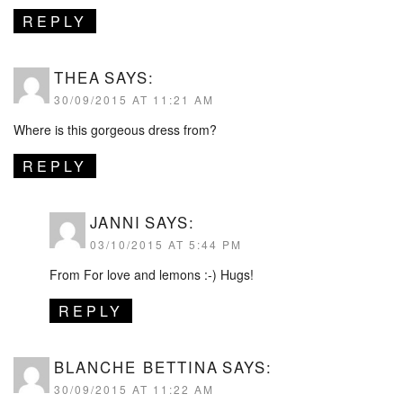
REPLY
THEA
SAYS:
30/09/2015 AT 11:21 AM
Where is this gorgeous dress from?
REPLY
JANNI
SAYS:
03/10/2015 AT 5:44 PM
From For love and lemons :-) Hugs!
REPLY
BLANCHE BETTINA
SAYS:
30/09/2015 AT 11:22 AM