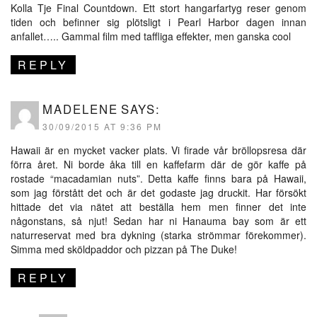
Kolla Tje Final Countdown. Ett stort hangarfartyg reser genom
tiden och befinner sig plötsligt i Pearl Harbor dagen innan
anfallet….. Gammal film med taffliga effekter, men ganska cool
REPLY
MADELENE
SAYS:
30/09/2015 AT 9:36 PM
Hawaii är en mycket vacker plats. Vi firade vår bröllopsresa där
förra året. Ni borde åka till en kaffefarm där de gör kaffe på
rostade “macadamian nuts”. Detta kaffe finns bara på Hawaii,
som jag förstått det och är det godaste jag druckit. Har försökt
hittade det via nätet att beställa hem men finner det inte
någonstans, så njut! Sedan har ni Hanauma bay som är ett
naturreservat med bra dykning (starka strömmar förekommer).
Simma med sköldpaddor och pizzan på The Duke!
REPLY