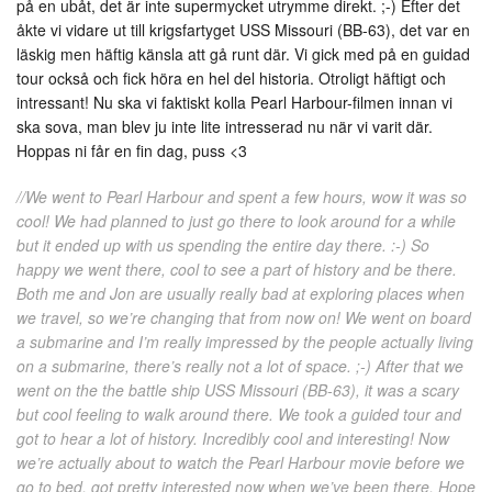
på en ubåt, det är inte supermycket utrymme direkt. ;-) Efter det
åkte vi vidare ut till krigsfartyget USS Missouri (BB-63), det var en
läskig men häftig känsla att gå runt där. Vi gick med på en guidad
tour också och fick höra en hel del historia. Otroligt häftigt och
intressant! Nu ska vi faktiskt kolla Pearl Harbour-filmen innan vi
ska sova, man blev ju inte lite intresserad nu när vi varit där.
Hoppas ni får en fin dag, puss <3
//We went to Pearl Harbour and spent a few hours, wow it was so
cool! We had planned to just go there to look around for a while
but it ended up with us spending the entire day there. :-) So
happy we went there, cool to see a part of history and be there.
Both me and Jon are usually really bad at exploring places when
we travel, so we’re changing that from now on! We went on board
a submarine and I’m really impressed by the people actually living
on a submarine, there’s really not a lot of space. ;-) After that we
went on the the battle ship USS Missouri (BB-63), it was a scary
but cool feeling to walk around there. We took a guided tour and
got to hear a lot of history. Incredibly cool and interesting! Now
we’re actually about to watch the Pearl Harbour movie before we
go to bed, got pretty interested now when we’ve been there. Hope