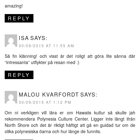
amazing!
REPLY
ISA
SAYS:
30/09/2015 AT 11:55 AM
Så fin klänning! och visst är det roligt att göra lite sånna där
“intressanta” utflykter på resan med :)
REPLY
MALOU KVARFORDT
SAYS:
30/09/2015 AT 1:12 PM
Om ni verkligen vill lära er om Hawaiis kultur så skulle jah
rekommendera Polynesia Culture Center. Ligger inte långt ifrån
North Shore och det är riktigt häftigt att gå en guidad tur om de
olika polynesiska öarna och hur länge de funnits.