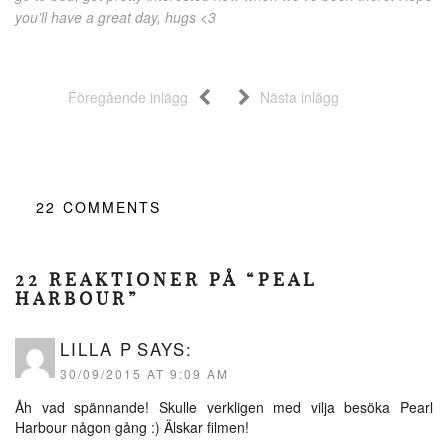
you’ll have a great day, hugs <3
Föregående inlägg
Nästa inlägg
22
COMMENTS
22 REAKTIONER PÅ “PEAL
HARBOUR”
LILLA P
SAYS:
30/09/2015 AT 9:09 AM
Åh vad spännande! Skulle verkligen med vilja besöka Pearl
Harbour någon gång :) Älskar filmen!