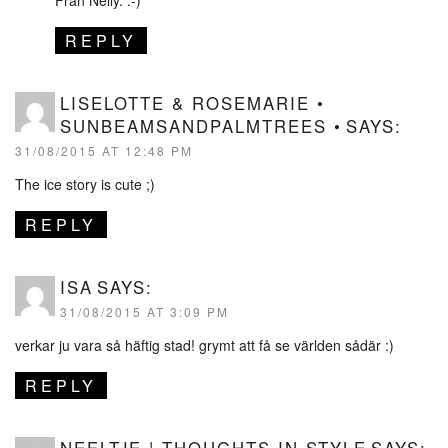
Från Nelly. :-)
REPLY
LISELOTTE & ROSEMARIE •
SUNBEAMSANDPALMTREES •
SAYS:
31/08/2015 AT 12:48 PM
The ice story is cute ;)
REPLY
ISA
SAYS:
31/08/2015 AT 3:09 PM
verkar ju vara så häftig stad! grymt att få se världen sådär :)
REPLY