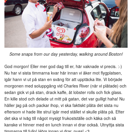
Some snaps from our day yesterday, walking around Boston!
God morgon! Eller mer god dag till er, här vaknade vi precis. :-)
Nu har vi sista timmarna kvar här innan vi åker mot flygplatsen,
igår hann vi ut på stan en sväng för att upptäcka lite. Vi började
morgonen med soluppgång vid Charles River (när vi plåtade) och
sedan gick vi på stan, drack kaffe, åt lobster rolls och fick glass.
En kille stod och delade ut mitt på gatan, det var gulligt haha! Nu
håller jag på och packar ihop, vi ska faktiskt plåta det sista nu
eftersom vi hade lite strul igår med stället vi skulle plåta på. Efter
det ska vi iväg till något mysigt frukostställe och käka och så
kanske vi hinner med en lunch innan vi drar också. Utnyttja sista
timmarna till fullo! Hörs innan vi drar, puss! <3