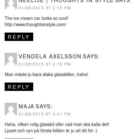
NEELTJE | THOUGHTS IN STYLE
SAYS:
31/08/2015 AT 3:10 PM
The ice cream car looks so cool!
http://www.thoughtsinstyle.com/
REPLY
VENDELA AXELSSON
SAYS:
31/08/2015 AT 4:16 PM
Man måste ju bara älska glasskillen, haha!
REPLY
MAJA
SAYS:
31/08/2015 AT 4:41 PM
Haha, vilken rolig glassbil eller vad man ska kalla det!
Ljuset och vyn på första bilden är ju att dö för :)