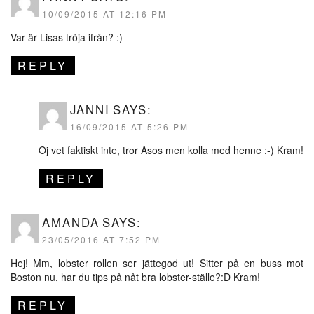
10/09/2015 AT 12:16 PM
Var är Lisas tröja ifrån? :)
REPLY
JANNI
SAYS:
16/09/2015 AT 5:26 PM
Oj vet faktiskt inte, tror Asos men kolla med henne :-) Kram!
REPLY
AMANDA
SAYS:
23/05/2016 AT 7:52 PM
Hej! Mm, lobster rollen ser jättegod ut! Sitter på en buss mot
Boston nu, har du tips på nåt bra lobster-ställe?:D Kram!
REPLY