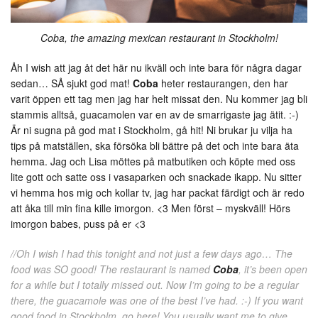
Coba, the amazing mexican restaurant in Stockholm!
Åh I wish att jag åt det här nu ikväll och inte bara för några dagar
sedan… SÅ sjukt god mat!
Coba
heter restaurangen, den har
varit öppen ett tag men jag har helt missat den. Nu kommer jag bli
stammis alltså, guacamolen var en av de smarrigaste jag ätit. :-)
Är ni sugna på god mat i Stockholm, gå hit! Ni brukar ju vilja ha
tips på matställen, ska försöka bli bättre på det och inte bara äta
hemma. Jag och Lisa möttes på matbutiken och köpte med oss
lite gott och satte oss i vasaparken och snackade ikapp. Nu sitter
vi hemma hos mig och kollar tv, jag har packat färdigt och är redo
att åka till min fina kille imorgon. <3 Men först – myskväll! Hörs
imorgon babes, puss på er <3
//Oh I wish I had this tonight and not just a few days ago… The
food was SO good! The restaurant is named
Coba
, it’s been open
for a while but I totally missed out. Now I’m going to be a regular
there, the guacamole was one of the best I’ve had. :-) If you want
good food in Stockholm, go here! You usually want me to give