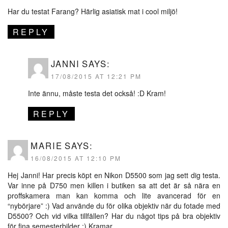
Har du testat Farang? Härlig asiatisk mat i cool miljö!
REPLY
JANNI
SAYS:
17/08/2015 AT 12:21 PM
Inte ännu, måste testa det också! :D Kram!
REPLY
MARIE
SAYS:
16/08/2015 AT 12:10 PM
Hej Janni! Har precis köpt en Nikon D5500 som jag sett dig testa.
Var inne på D750 men killen i butiken sa att det är så nära en
proffskamera man kan komma och lite avancerad för en
“nybörjare” :) Vad använde du för olika objektiv när du fotade med
D5500? Och vid vilka tillfällen? Har du något tips på bra objektiv
för fina semesterbilder :) Kramar