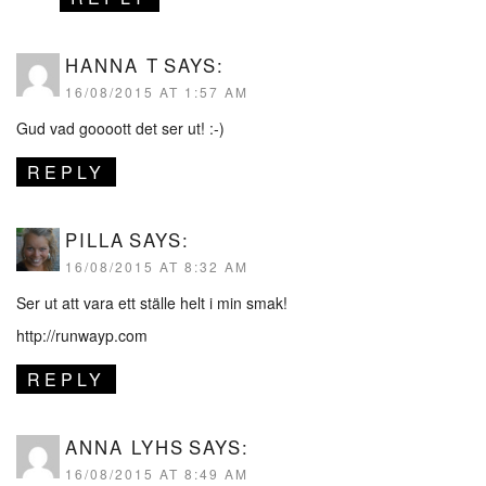
HANNA T
SAYS:
16/08/2015 AT 1:57 AM
Gud vad goooott det ser ut! :-)
REPLY
PILLA
SAYS:
16/08/2015 AT 8:32 AM
Ser ut att vara ett ställe helt i min smak!
http://runwayp.com
REPLY
ANNA LYHS
SAYS:
16/08/2015 AT 8:49 AM