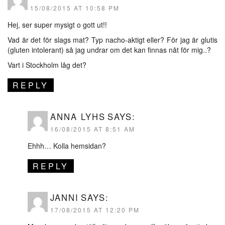
15/08/2015 AT 10:58 PM
Hej, ser super mysigt o gott ut!!
Vad är det för slags mat? Typ nacho-aktigt eller? För jag är glutis
(gluten intolerant) så jag undrar om det kan finnas nåt för mig..?
Vart i Stockholm låg det?
REPLY
ANNA LYHS
SAYS:
16/08/2015 AT 8:51 AM
Ehhh… Kolla hemsidan?
REPLY
JANNI
SAYS:
17/08/2015 AT 12:20 PM