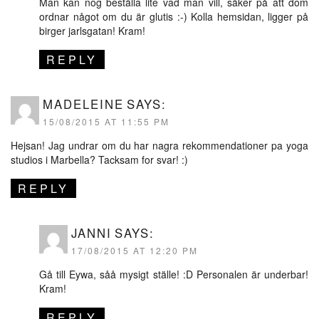
Man kan nog beställa lite vad man vill, säker på att dom
ordnar något om du är glutis :-) Kolla hemsidan, ligger på
birger jarlsgatan! Kram!
REPLY
MADELEINE
SAYS:
15/08/2015 AT 11:55 PM
Hejsan! Jag undrar om du har nagra rekommendationer pa yoga
studios i Marbella? Tacksam for svar! :)
REPLY
JANNI
SAYS:
17/08/2015 AT 12:20 PM
Gå till Eywa, såå mysigt ställe! :D Personalen är underbar!
Kram!
REPLY