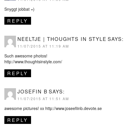
Snyggt jobbat =)
REPLY
NEELTJE | THOUGHTS IN STYLE
SAYS:
11/07/2015 AT 11:19 AM
Such awesome photos!
http://www.thoughtsinstyle.com/
REPLY
JOSEFIN B
SAYS:
11/07/2015 AT 11:51 AM
awesome pictures! xx
http://www.joseefiinb.devote.se
REPLY