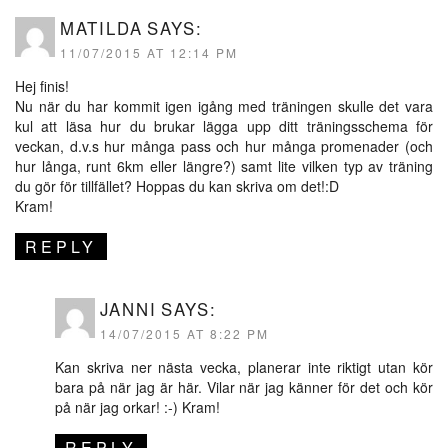
MATILDA
SAYS:
11/07/2015 AT 12:14 PM
Hej finis!
Nu när du har kommit igen igång med träningen skulle det vara
kul att läsa hur du brukar lägga upp ditt träningsschema för
veckan, d.v.s hur många pass och hur många promenader (och
hur långa, runt 6km eller längre?) samt lite vilken typ av träning
du gör för tillfället? Hoppas du kan skriva om det!:D
Kram!
REPLY
JANNI
SAYS:
14/07/2015 AT 8:22 PM
Kan skriva ner nästa vecka, planerar inte riktigt utan kör
bara på när jag är här. Vilar när jag känner för det och kör
på när jag orkar! :-) Kram!
REPLY