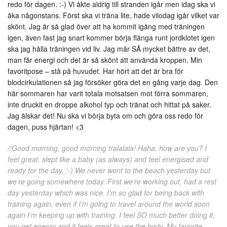
redo för dagen. :-) Vi åkte aldrig till stranden igår men idag ska vi
åka någonstans. Först ska vi träna lite, hade vilodag igår vilket var
skönt. Jag är så glad över att ha kommit igång med träningen
igen, även fast jag snart kommer börja flänga runt jordklotet igen
ska jag hålla träningen vid liv. Jag mår SÅ mycket bättre av det,
man får energi och det är så skönt att använda kroppen. Min
favoritpose – stå på huvudet. Har hört att det är bra för
blodcirkulationen så jag försöker göra det en gång varje dag. Den
här sommaren har varit totala motsatsen mot förra sommaren,
inte druckit en droppe alkohol typ och tränat och hittat på saker.
Jag älskar det! Nu ska vi börja byta om och göra oss redo för
dagen, puss hjärtan! <3
//Good morning, good morning tralalala! Haha, how are you? I
feel great, slept like a baby (as always) and feel energised and
ready for the day. :-) We never went to the beach yesterday but
we’re going somewhere today. First we’re working out, had a rest
day yesterday which was nice. I’m so glad for being back with
training again, even if I’m going to travel around the world soon
again I’m keeping up with training. I feel SO much better doing it,
you get energy and it feels great to use the body. My favorite