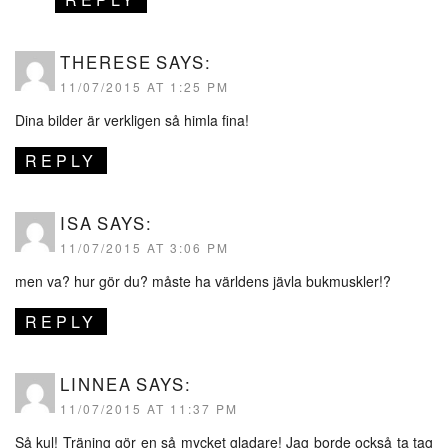
THERESE
SAYS:
11/07/2015 AT 1:25 PM
Dina bilder är verkligen så himla fina!
REPLY
ISA
SAYS:
11/07/2015 AT 3:06 PM
men va? hur gör du? måste ha världens jävla bukmuskler!?
REPLY
LINNEA
SAYS:
11/07/2015 AT 11:37 PM
Så kul! Träning gör en så mycket gladare! Jag borde också ta tag