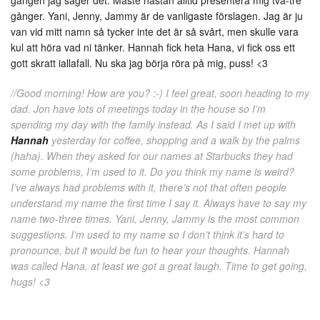
gånger. Yani, Jenny, Jammy är de vanligaste förslagen. Jag är ju
van vid mitt namn så tycker inte det är så svårt, men skulle vara
kul att höra vad ni tänker. Hannah fick heta Hana, vi fick oss ett
gott skratt iallafall. Nu ska jag börja röra på mig, puss! <3
//Good morning! How are you? :-) I feel great, soon heading to my
dad. Jon have lots of meetings today in the house so I’m
spending my day with the family instead. As I said I met up with
Hannah
yesterday for coffee, shopping and a walk by the palms
(haha). When they asked for our names at Starbucks they had
some problems, I’m used to it. Do you think my name is weird?
I’ve always had problems with it, there’s not that often people
understand my name the first time I say it. Always have to say my
name two-three times. Yani, Jenny, Jammy is the most common
suggestions. I’m used to my name so I don’t think it’s hard to
pronounce, but it would be fun to hear your thoughts. Hannah
was called Hana, at least we got a great laugh. Time to get going,
hugs! <3