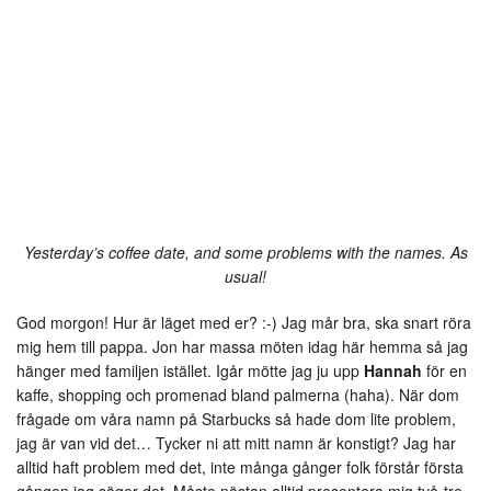
Yesterday’s coffee date, and some problems with the names. As
usual!
God morgon! Hur är läget med er? :-) Jag mår bra, ska snart röra
mig hem till pappa. Jon har massa möten idag här hemma så jag
hänger med familjen istället. Igår mötte jag ju upp
Hannah
för en
kaffe, shopping och promenad bland palmerna (haha). När dom
frågade om våra namn på Starbucks så hade dom lite problem,
jag är van vid det… Tycker ni att mitt namn är konstigt? Jag har
alltid haft problem med det, inte många gånger folk förstår första
gången jag säger det. Måste nästan alltid presentera mig två-tre