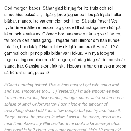
God morgon babes! Såhär glad blir jag för lite frukt och sol,
smoothies också… ;-) Igår gjorde jag smoothies på frysta hallon,
blåbär, mango, lite vattenmelon och lime. Så sjukt fräsch! Vet
tyvärr inte måtten eftersom jag gjorde till så många men kör på
känn och smaka av. Glömde bort ananasen när jag var i farten,
får prova den nästa gång. Frågade min lillebror om han kunde
fota lite, hur duktig? Haha, blev riktigt imponerad! Han är 12 år
gammal och i princip alla bilder var i fokus. Min nya fotograf!
Ingen aning om planerna för dagen, söndag idag så det mesta är
stängt här. Ganska skönt faktiskt! Hoppas ni har en mysig morgon
så hörs vi snart, puss <3
//Good morning babes! This is how happy I get with some fruit
and sun, smoothies too… ;-) Yesterday I made smoothies with
frozen raspberries, blueberries, mango, some watermelon and a
splash of lime! Unfortunately I don’t know the amount of
everything since I did it for a few people but just try and taste it.
Forgot about the pineapple while I was in the mood, need to try it
next time. Asked my little brother if he could take some photos,
how good is he? Haha, got super impressed! He’s 12 years old