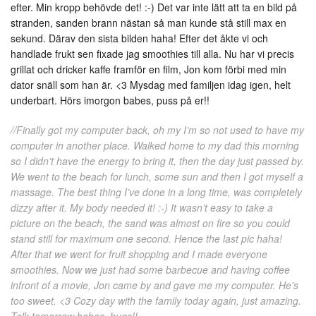
efter. Min kropp behövde det! :-) Det var inte lätt att ta en bild på
stranden, sanden brann nästan så man kunde stå still max en
sekund. Därav den sista bilden haha! Efter det åkte vi och
handlade frukt sen fixade jag smoothies till alla. Nu har vi precis
grillat och dricker kaffe framför en film, Jon kom förbi med min
dator snäll som han är. <3 Mysdag med familjen idag igen, helt
underbart. Hörs imorgon babes, puss på er!!
//Finally got my computer back, oh my I’m so not used to have my
computer in another place. Walked home to my dad this morning
so I didn’t have the energy to bring it, then the day just passed by.
We went to the beach for lunch, some sun and then I got myself a
massage. The best thing I’ve done in a long time, was completely
dizzy after it. My body needed it! :-) It wasn’t easy to take a
picture on the beach, the sand was almost on fire so you could
stand still for maximum one second. Hence the last pic haha!
After that we went for fruit shopping and I made everyone
smoothies. Now we just had some barbecue and having coffee
infront of a movie, Jon came by and gave me my computer. He’s
too sweet. <3 Cozy day with the family today again, just amazing.
Talk tomorrow babes, hugs!!