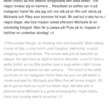
selfie (höhö) så min lillebror smygfotade den sista bilden. Tror
någon önskar sig en kamera… Resultatet av selfien ser ni på
instagram haha! Nu ska jag och Jon slå på en film och vänta på
Michaela och Riley som kommer hit inatt. Åh vad kul vi ska ha nu i
några dagar, ska fota massor också eftersom Michaela är en
svinduktig fotograf. Man får ju passa på! Puss på er, hoppas ni
haft/har en underbar söndag! <3
//This sunday though, so freaking nice and beautiful. Been taking
it easy all day, a cozy lunch, pool hangout, swimming, a quick
shopping tour and dinner. The sunset was just as beautiful as
always, the light here at night is hard to describe. Love it! I took a
selfie (höhö) so my little brother took a snap when I didn’t know.
Think someone wants his own camera… The result of the selfie
you’ll see on my instagram haha! Now me and Jon will watch a
movie and wait for Michaela and Riley that will arrive tonight. Oh
we’re gonna have so much fun these days, will take lots of
pictures since Michaela is a great photographer. Hugs babes,
hope your sunday was/is amazing! <3