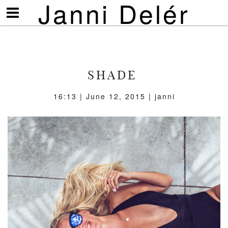
Janni Delér
Visa/göm
meny
SHADE
16:13 | June 12, 2015 | janni