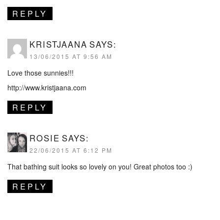
REPLY
KRISTJAANA
SAYS:
13/06/2015 AT 9:56 AM
Love those sunnies!!!
http://www.kristjaana.com
REPLY
ROSIE
SAYS:
22/06/2015 AT 6:12 PM
That bathing suit looks so lovely on you! Great photos too :)
REPLY