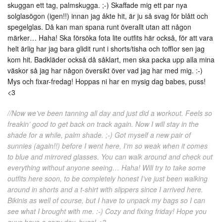
skuggan ett tag, palmskugga. ;-) Skaffade mig ett par nya
solglasögon (igen!!) innan jag åkte hit, är ju så svag för blått och
spegelglas. Då kan man spana runt överallt utan att någon
märker… Haha! Ska försöka fota lite outfits här också, för att vara
helt ärlig har jag bara glidit runt i shorts/tisha och tofflor sen jag
kom hit. Badkläder också då såklart, men ska packa upp alla mina
väskor så jag har någon översikt över vad jag har med mig. :-)
Mys och fixar-fredag! Hoppas ni har en mysig dag babes, puss!
<3
//Now we’ve been tanning all day and just did a workout. Feels so
freakin’ good to get back on track again. Now I will stay in the
shade for a while, palm shade. ;-) Got myself a new pair of
sunnies (again!!) before I went here, I’m so weak when it comes
to blue and mirrored glasses. You can walk around and check out
everything without anyone seeing… Haha! Will try to take some
outfits here soon, to be completely honest I’ve just been walking
around in shorts and a t-shirt with slippers since I arrived here.
Bikinis as well of course, but I have to unpack my bags so I can
see what I brought with me. :-) Cozy and fixing friday! Hope you