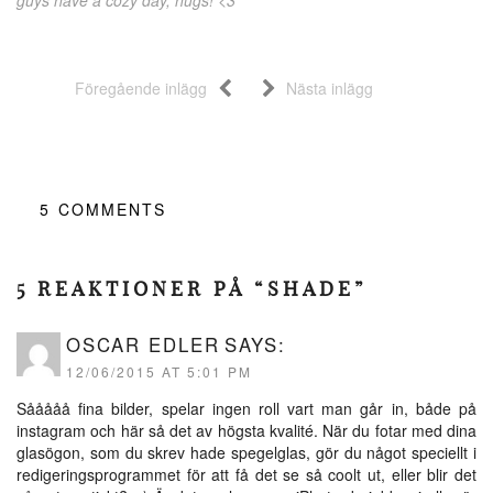
guys have a cozy day, hugs! <3
Föregående inlägg
Nästa inlägg
5
COMMENTS
5 REAKTIONER PÅ “SHADE”
OSCAR EDLER
SAYS:
12/06/2015 AT 5:01 PM
Sååååå fina bilder, spelar ingen roll vart man går in, både på
instagram och här så det av högsta kvalité. När du fotar med dina
glasögon, som du skrev hade spegelglas, gör du något speciellt i
redigeringsprogrammet för att få det se så coolt ut, eller blir det