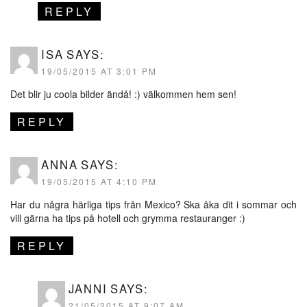
REPLY
ISA
SAYS:
19/05/2015 AT 3:01 PM
Det blir ju coola bilder ändå! :) välkommen hem sen!
REPLY
ANNA
SAYS:
19/05/2015 AT 4:10 PM
Har du några härliga tips från Mexico? Ska åka dit i sommar och
vill gärna ha tips på hotell och grymma restauranger :)
REPLY
JANNI
SAYS:
21/05/2015 AT 9:07 AM