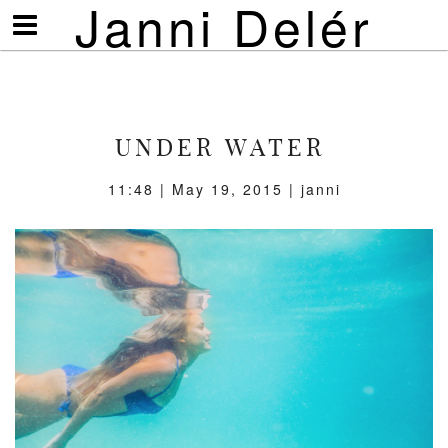
Janni Delér
Visa/göm
meny
UNDER WATER
11:48 | May 19, 2015 | janni