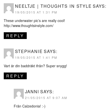
NEELTJE | THOUGHTS IN STYLE
SAYS:
19/05/2015 AT 1:31 PM
These underwater pic’s are really cool!
http://www.thoughtsinstyle.com/
REPLY
STEPHANIE
SAYS:
19/05/2015 AT 1:41 PM
Vart är din baddräkt ifrån? Super snygg!
REPLY
JANNI
SAYS:
21/05/2015 AT 9:07 AM
Från Calzedonia! :-)