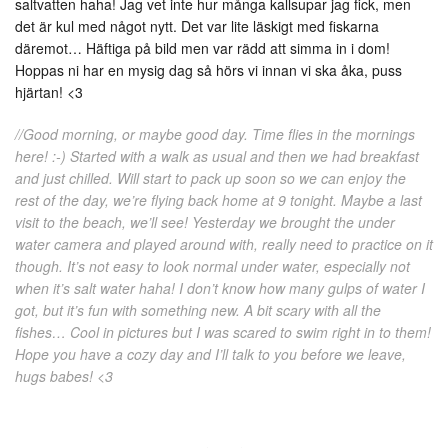
saltvatten haha! Jag vet inte hur många kallsupar jag fick, men
det är kul med något nytt. Det var lite läskigt med fiskarna
däremot… Häftiga på bild men var rädd att simma in i dom!
Hoppas ni har en mysig dag så hörs vi innan vi ska åka, puss
hjärtan! <3
//Good morning, or maybe good day. Time flies in the mornings
here! :-) Started with a walk as usual and then we had breakfast
and just chilled. Will start to pack up soon so we can enjoy the
rest of the day, we’re flying back home at 9 tonight. Maybe a last
visit to the beach, we’ll see! Yesterday we brought the under
water camera and played around with, really need to practice on it
though. It’s not easy to look normal under water, especially not
when it’s salt water haha! I don’t know how many gulps of water I
got, but it’s fun with something new. A bit scary with all the
fishes… Cool in pictures but I was scared to swim right in to them!
Hope you have a cozy day and I’ll talk to you before we leave,
hugs babes! <3