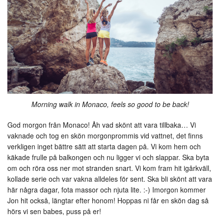
Morning walk in Monaco, feels so good to be back!
God morgon från Monaco! Åh vad skönt att vara tillbaka… Vi
vaknade och tog en skön morgonprommis vid vattnet, det finns
verkligen inget bättre sätt att starta dagen på. Vi kom hem och
käkade frulle på balkongen och nu ligger vi och slappar. Ska byta
om och röra oss ner mot stranden snart. Vi kom fram hit igårkväll,
kollade serie och var vakna alldeles för sent. Ska bli skönt att vara
här några dagar, fota massor och njuta lite. :-) Imorgon kommer
Jon hit också, längtar efter honom! Hoppas ni får en skön dag så
hörs vi sen babes, puss på er!