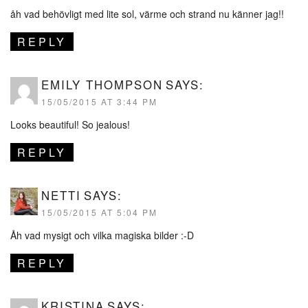
åh vad behövligt med lite sol, värme och strand nu känner jag!!
REPLY
EMILY THOMPSON
SAYS:
15/05/2015 AT 3:44 PM
Looks beautiful! So jealous!
REPLY
NETTI
SAYS:
15/05/2015 AT 5:04 PM
Åh vad mysigt och vilka magiska bilder :-D
REPLY
KRISTINA
SAYS: