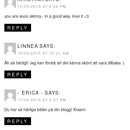
15/05/2015 AT 6:06 PM
you are sooo skinny.- in a good way. love it <3
REPLY
LINNEA
SAYS:
16/05/2015 AT 12:21 AM
Åh så härligt! Jag kan förstå att det känns skönt att vara tillbaka :)
REPLY
- ERICA -
SAYS:
17/05/2015 AT 2:37 PM
Du har så härliga bilder på din blogg! Kraem
REPLY