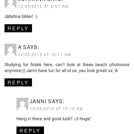
12/05/2015 AT 9:57 AM
Jättefina bilder! :)
REPLY
A
SAYS:
12/05/2015 AT 10:11 AM
Studying for finials here, can’t look at these beach photoooos
anymore;)) Janni have fun for all of us, you look great! xx, A
REPLY
JANNI
SAYS:
12/05/2015 AT 10:12 AM
Hang in there and good luck!! <3 Hugs!
REPLY