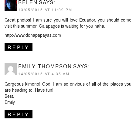
BELÉN
SAYS:
13/05/2015 AT 11:09 PM
Great photos! I am sure you will love Ecuador, you should come
visit this summer. Galapagos is waiting for you haha.
http://www.donapapayas.com
REPLY
EMILY THOMPSON
SAYS:
14/05/2015 AT 4:35 AM
Gorgeous kimono! God, I am so envious of all of the places you
are heading to. Have fun!
Best,
Emily
REPLY