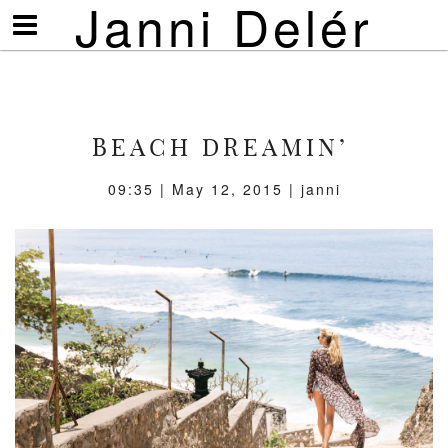
Janni Delér
Visa/göm
meny
BEACH DREAMIN’
09:35 | May 12, 2015 | janni