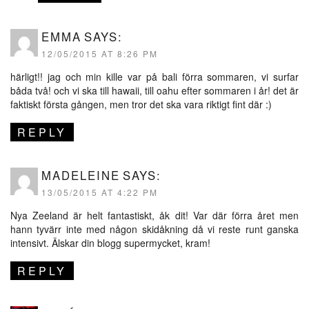
EMMA
SAYS:
12/05/2015 AT 8:26 PM
härligt!! jag och min kille var på bali förra sommaren, vi surfar
båda två! och vi ska till hawaii, till oahu efter sommaren i år! det är
faktiskt första gången, men tror det ska vara riktigt fint där :)
REPLY
MADELEINE
SAYS:
13/05/2015 AT 4:22 PM
Nya Zeeland är helt fantastiskt, åk dit! Var där förra året men
hann tyvärr inte med någon skidåkning då vi reste runt ganska
intensivt. Älskar din blogg supermycket, kram!
REPLY