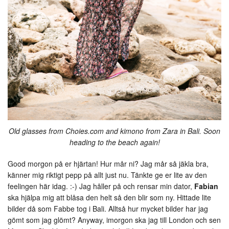
Old glasses from Choies.com and kimono from Zara in Bali. Soon
heading to the beach again!
Good morgon på er hjärtan! Hur mår ni? Jag mår så jäkla bra,
känner mig riktigt pepp på allt just nu. Tänkte ge er lite av den
feelingen här idag. :-) Jag håller på och rensar min dator,
Fabian
ska hjälpa mig att blåsa den helt så den blir som ny. Hittade lite
bilder då som Fabbe tog i Bali. Alltså hur mycket bilder har jag
gömt som jag glömt? Anyway, imorgon ska jag till London och sen