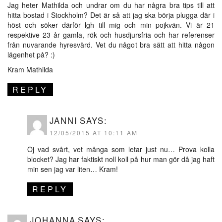
Jag heter Mathilda och undrar om du har några bra tips till att
hitta bostad i Stockholm? Det är så att jag ska börja plugga där i
höst och söker därför lgh till mig och min pojkvän. Vi är 21
respektive 23 år gamla, rök och husdjursfria och har referenser
från nuvarande hyresvärd. Vet du något bra sätt att hitta någon
lägenhet på? :)
Kram Mathilda
REPLY
JANNI
SAYS:
12/05/2015 AT 10:11 AM
Oj vad svårt, vet många som letar just nu… Prova kolla
blocket? Jag har faktiskt noll koll på hur man gör då jag haft
min sen jag var liten… Kram!
REPLY
JOHANNA
SAYS: