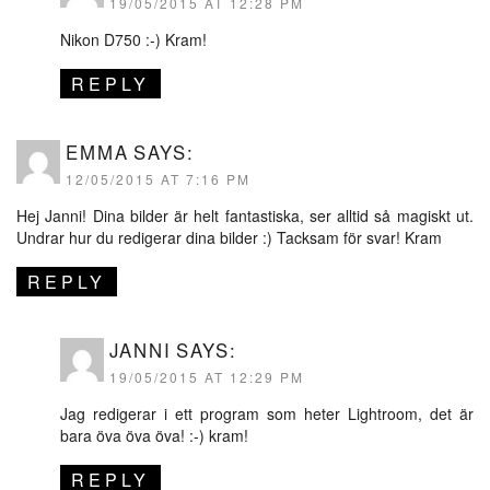
19/05/2015 AT 12:28 PM
Nikon D750 :-) Kram!
REPLY
EMMA
SAYS:
12/05/2015 AT 7:16 PM
Hej Janni! Dina bilder är helt fantastiska, ser alltid så magiskt ut.
Undrar hur du redigerar dina bilder :) Tacksam för svar! Kram
REPLY
JANNI
SAYS:
19/05/2015 AT 12:29 PM
Jag redigerar i ett program som heter Lightroom, det är
bara öva öva öva! :-) kram!
REPLY