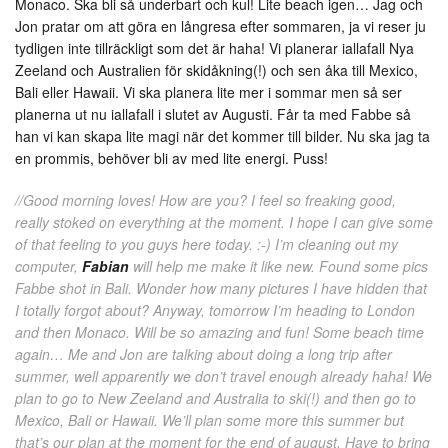
Monaco. Ska bli så underbart och kul! Lite beach igen… Jag och
Jon pratar om att göra en långresa efter sommaren, ja vi reser ju
tydligen inte tillräckligt som det är haha! Vi planerar iallafall Nya
Zeeland och Australien för skidåkning(!) och sen åka till Mexico,
Bali eller Hawaii. Vi ska planera lite mer i sommar men så ser
planerna ut nu iallafall i slutet av Augusti. Får ta med Fabbe så
han vi kan skapa lite magi när det kommer till bilder. Nu ska jag ta
en prommis, behöver bli av med lite energi. Puss!
//Good morning loves! How are you? I feel so freaking good,
really stoked on everything at the moment. I hope I can give some
of that feeling to you guys here today. :-) I’m cleaning out my
computer,
Fabian
will help me make it like new. Found some pics
Fabbe shot in Bali. Wonder how many pictures I have hidden that
I totally forgot about? Anyway, tomorrow I’m heading to London
and then Monaco. Will be so amazing and fun! Some beach time
again… Me and Jon are talking about doing a long trip after
summer, well apparently we don’t travel enough already haha! We
plan to go to New Zeeland and Australia to ski(!) and then go to
Mexico, Bali or Hawaii. We’ll plan some more this summer but
that’s our plan at the moment for the end of august. Have to bring