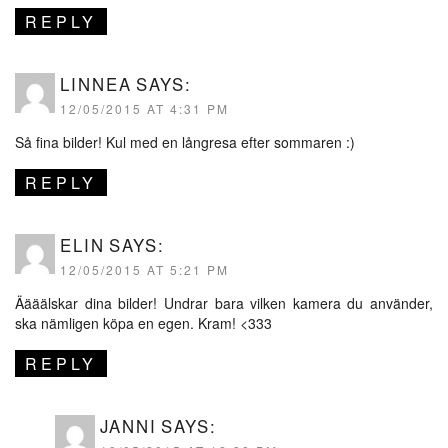
REPLY
LINNEA
SAYS:
12/05/2015 AT 4:31 PM
Så fina bilder! Kul med en långresa efter sommaren :)
REPLY
ELIN
SAYS:
12/05/2015 AT 5:21 PM
Äääälskar dina bilder! Undrar bara vilken kamera du använder,
ska nämligen köpa en egen. Kram! <333
REPLY
JANNI
SAYS: