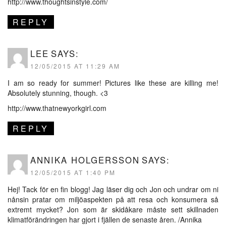
http://www.thoughtsinstyle.com/
REPLY
LEE
SAYS:
12/05/2015 AT 11:29 AM
I am so ready for summer! Pictures like these are killing me!
Absolutely stunning, though. <3
http://www.thatnewyorkgirl.com
REPLY
ANNIKA HOLGERSSON
SAYS:
12/05/2015 AT 1:40 PM
Hej! Tack för en fin blogg! Jag läser dig och Jon och undrar om ni
nånsin pratar om miljöaspekten på att resa och konsumera så
extremt mycket? Jon som är skidåkare måste sett skillnaden
klimatförändringen har gjort i fjällen de senaste åren. /Annika