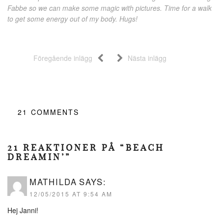
Fabbe so we can make some magic with pictures. Time for a walk
to get some energy out of my body. Hugs!
Föregående inlägg
Nästa inlägg
21
COMMENTS
21 REAKTIONER PÅ “BEACH
DREAMIN’”
MATHILDA
SAYS:
12/05/2015 AT 9:54 AM
Hej Janni!