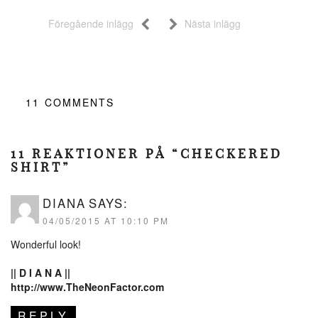
Föregående inlägg
Nästa inlägg
11
COMMENTS
11 REAKTIONER PÅ “CHECKERED
SHIRT”
DIANA
SAYS:
04/05/2015 AT 10:10 PM
Wonderful look!
|| D I A N A ||
http://www.TheNeonFactor.com
REPLY