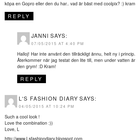
köpa en Gopro eller den du har.. vad är bäst med coolpix? :) kram
REPLY
JANNI
SAYS:
07/05/2015 AT 4:40 PM
Halloj! Har inte använt den tillräckligt ännu, helt ny i princip.
Återkommer när jag testat den lite till, men under vatten är
den grym! :D Kram!
REPLY
L'S FASHION DIARY
SAYS:
04/05/2015 AT 10:24 PM
Such a cool look !
Love the combination :))
Love, L
http://www.Lsfashiondiary.blogspot.com