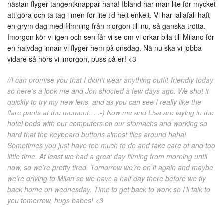
nästan flyger tangentknappar haha! Ibland har man lite för mycket
att göra och ta tag i men för lite tid helt enkelt. Vi har iallafall haft
en grym dag med filmning från morgon till nu, så ganska trötta.
Imorgon kör vi igen och sen får vi se om vi orkar bila till Milano för
en halvdag innan vi flyger hem på onsdag. Nä nu ska vi jobba
vidare så hörs vi imorgon, puss på er! <3
//I can promise you that I didn’t wear anything outfit-friendly today
so here’s a look me and Jon shooted a few days ago. We shot it
quickly to try my new lens, and as you can see I really like the
flare pants at the moment… :-) Now me and Lisa are laying in the
hotel beds with our computers on our stomachs and working so
hard that the keyboard buttons almost flies around haha!
Sometimes you just have too much to do and take care of and too
little time. At least we had a great day filming from morning until
now, so we’re pretty tired. Tomorrow we’re on it again and maybe
we’re driving to Milan so we have a half day there before we fly
back home on wednesday. Time to get back to work so I’ll talk to
you tomorrow, hugs babes! <3