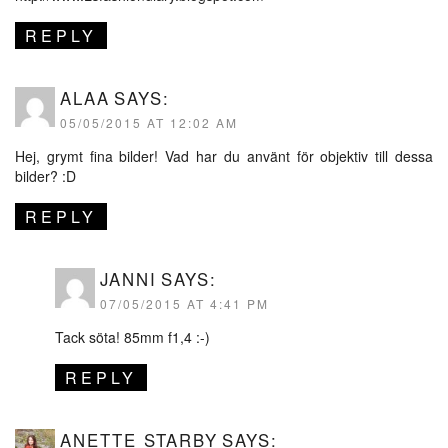
REPLY
ALAA
SAYS:
05/05/2015 AT 12:02 AM
Hej, grymt fina bilder! Vad har du använt för objektiv till dessa
bilder? :D
REPLY
JANNI
SAYS:
07/05/2015 AT 4:41 PM
Tack söta! 85mm f1,4 :-)
REPLY
ANETTE STARBY
SAYS: