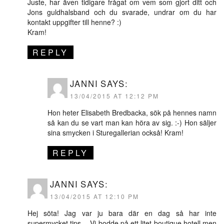
Juste, har även tidigare frågat om vem som gjort ditt och
Jons guldhalsband och du svarade, undrar om du har
kontakt uppgifter till henne? :)
Kram!
REPLY
JANNI
SAYS:
13/04/2015 AT 12:12 PM
Hon heter Elisabeth Bredbacka, sök på hennes namn
så kan du se vart man kan höra av sig. :-) Hon säljer
sina smycken i Sturegallerian också! Kram!
REPLY
JANNI
SAYS:
13/04/2015 AT 12:10 PM
Hej söta! Jag var ju bara där en dag så har inte
supermycket tips… Vi bodde på ett litet boutique hotell men