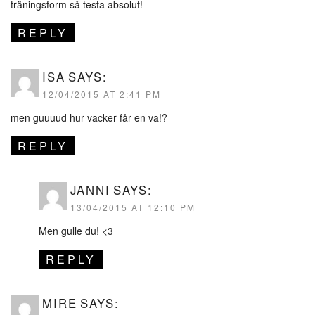
träningsform så testa absolut!
REPLY
ISA
SAYS:
12/04/2015 AT 2:41 PM
men guuuud hur vacker får en va!?
REPLY
JANNI
SAYS:
13/04/2015 AT 12:10 PM
Men gulle du! <3
REPLY
MIRE
SAYS: