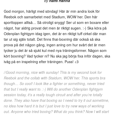
by
Rami Hanna
God morgon, härligt med söndag! Här är min andra look för
Reebok och samarbetet med Stadium, WOW her. Den här
sporttoppen alltså… Så otroligt snygg! Ser ut som en boxare eller
något, har aldrig provat det men är riktigt sugen. :-) Ska köra på
Odenplan fightgym idag igen, det är en riktigt tuff cirkel där man
tar ut sig själv totalt. Det finns thai-boxning där också så ska
prova på det någon gång, ingen aning om hur svårt det är men
tycker ju det är så sjukt kul med nya träningsformer. Någon som
kört boxning? Vad tycker ni? Nu ska jag börja fixa inför dagen, ska
iväg på en inspelning efter träningen. Puss! <3
//Good morning, nice with sunday! This is my second look for
Reebok and the collab with Staidum, WOW her. This sports bra
though… So cool! I look like a fighter or something, never tried
that but I really want to. :-) Will do another Odenplan fightgym
session today, it’s a really tough circuit and after you’re totally
done. They also have thai boxing so I need to try it out sometime,
no idea how hard it is but I just love to try new ways of working
out. Anyone who tried boxing? What do you think? Now I will start