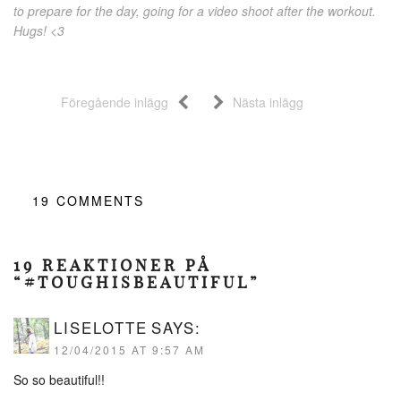
to prepare for the day, going for a video shoot after the workout.
Hugs! <3
Föregående inlägg
Nästa inlägg
19
COMMENTS
19 REAKTIONER PÅ
“#TOUGHISBEAUTIFUL”
LISELOTTE
SAYS:
12/04/2015 AT 9:57 AM
So so beautiful!!