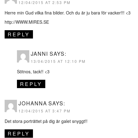
12/04/2015 AT 2:53 PM
Herre min Gud vilka fina bilder. Och du är ju bara för vacker!!! <3
http://WWW.MIRES.SE
REPLY
JANNI
SAYS:
13/04/2015 AT 12:10 PM
Sötnos, tack!! <3
REPLY
JOHANNA
SAYS:
12/04/2015 AT 3:47 PM
Det stora porträttet på dig är galet snyggt!!
REPLY