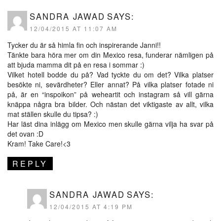
SANDRA JAWAD
SAYS:
12/04/2015 AT 11:07 AM
Tycker du är så himla fin och inspirerande Janni!!
Tänkte bara höra mer om din Mexico resa, funderar nämligen på
att bjuda mamma dit på en resa i sommar :)
Vilket hotell bodde du på? Vad tyckte du om det? Vilka platser
besökte ni, sevärdheter? Eller annat? På vilka platser fotade ni
på, är en “inspoikon” på weheartit och instagram så vill gärna
knäppa några bra bilder. Och nästan det viktigaste av allt, vilka
mat ställen skulle du tipsa? :)
Har läst dina inlägg om Mexico men skulle gärna vilja ha svar på
det ovan :D
Kram! Take Care!<3
REPLY
SANDRA JAWAD
SAYS:
12/04/2015 AT 4:19 PM