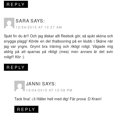
REPLY
SARA
SAYS:
12/04/2015 AT 10:27 AM
Sjukt fin du är!! Och jag älskar allt Reebok gör, så sjukt sköna och
snygga plagg! Körde en del thaiboxning på en klubb i Skåne när
jag var yngre. Grymt bra träning och riktigt roligt. Vågade mig
aldrig på att sparras på riktigt (mes) men annars är det svin
roligt!! Kör :)
REPLY
JANNI
SAYS:
13/04/2015 AT 12:08 PM
Tack fina! <3 Håller helt med dig! Får prova :D Kram!
REPLY