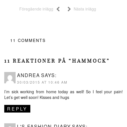
Föregående inlägg
Nästa inlägg
11
COMMENTS
11 REAKTIONER PÅ “HAMMOCK”
ANDREA
SAYS:
30/03/2015 AT 10:46 AM
I’m sick working from home today as well! So I feel your pain!
Let’s get well soon! Kisses and hugs
REPLY
L'S FASHION DIARY
SAYS: