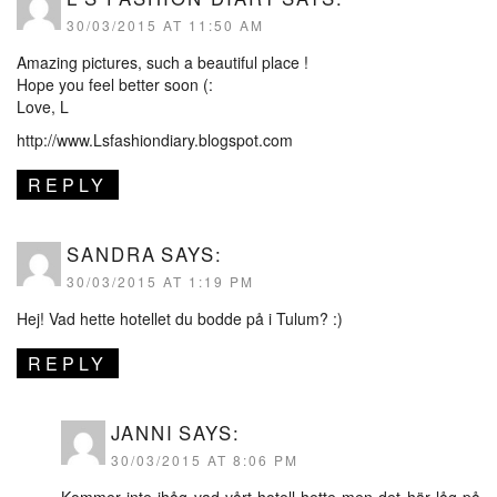
30/03/2015 AT 11:50 AM
Amazing pictures, such a beautiful place !
Hope you feel better soon (:
Love, L
http://www.Lsfashiondiary.blogspot.com
REPLY
SANDRA
SAYS:
30/03/2015 AT 1:19 PM
Hej! Vad hette hotellet du bodde på i Tulum? :)
REPLY
JANNI
SAYS:
30/03/2015 AT 8:06 PM
Kommer inte ihåg vad vårt hotell hette men det här låg på