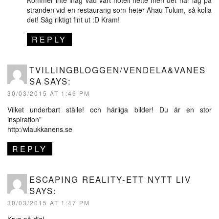
stranden vid en restaurang som heter Ahau Tulum, så kolla
det! Såg riktigt fint ut :D Kram!
REPLY
TVILLINGBLOGGEN/VENDELA&VANES
SA
SAYS:
30/03/2015 AT 1:46 PM
Vilket underbart ställe! och härliga bilder! Du är en stor
inspiration”
http:/wlaukkanens.se
REPLY
ESCAPING REALITY-ETT NYTT LIV
SAYS:
30/03/2015 AT 1:47 PM
Krya på dig!