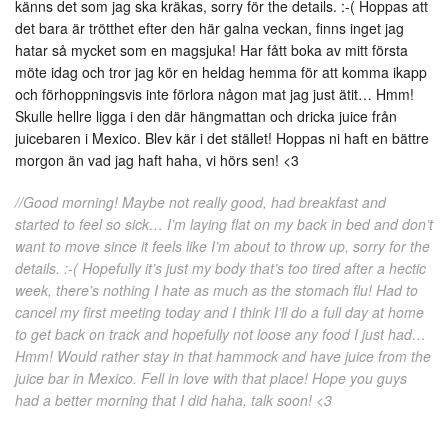
känns det som jag ska kräkas, sorry för the details. :-( Hoppas att
det bara är trötthet efter den här galna veckan, finns inget jag
hatar så mycket som en magsjuka! Har fått boka av mitt första
möte idag och tror jag kör en heldag hemma för att komma ikapp
och förhoppningsvis inte förlora någon mat jag just ätit… Hmm!
Skulle hellre ligga i den där hängmattan och dricka juice från
juicebaren i Mexico. Blev kär i det stället! Hoppas ni haft en bättre
morgon än vad jag haft haha, vi hörs sen! <3
//Good morning! Maybe not really good, had breakfast and
started to feel so sick… I’m laying flat on my back in bed and don’t
want to move since it feels like I’m about to throw up, sorry for the
details. :-( Hopefully it’s just my body that’s too tired after a hectic
week, there’s nothing I hate as much as the stomach flu! Had to
cancel my first meeting today and I think I’ll do a full day at home
to get back on track and hopefully not loose any food I just had…
Hmm! Would rather stay in that hammock and have juice from the
juice bar in Mexico. Fell in love with that place! Hope you guys
had a better morning that I did haha, talk soon! <3