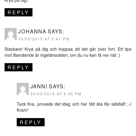
REPLY
JOHANNA
SAYS:
30/03/2015 AT 2:41 PM
Stackare! Krya på dig och hoppas att det går över fort. Ett tips
mot illamående är ingefärsvatten, om du nu kan få ner nåt :)
REPLY
JANNI
SAYS:
30/03/2015 AT 8:06 PM
Tack fina, provade det idag och har fått äta lite iallafall! ;-)
Kram!
REPLY