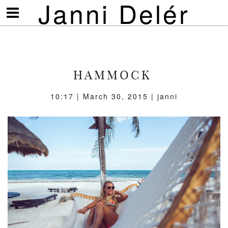
Janni Delér
Visa/göm
meny
HAMMOCK
10:17 | March 30, 2015 | janni