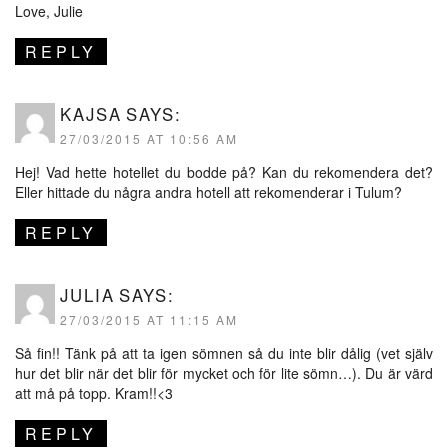
Love, Julie
REPLY
KAJSA
SAYS:
27/03/2015 AT 10:56 AM
Hej! Vad hette hotellet du bodde på? Kan du rekomendera det?
Eller hittade du några andra hotell att rekomenderar i Tulum?
REPLY
JULIA
SAYS:
27/03/2015 AT 11:15 AM
Så fin!! Tänk på att ta igen sömnen så du inte blir dålig (vet själv
hur det blir när det blir för mycket och för lite sömn…). Du är värd
att må på topp. Kram!!<3
REPLY