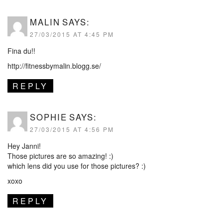
MALIN
SAYS:
27/03/2015 AT 4:45 PM
Fina du!!
http://fitnessbymalin.blogg.se/
REPLY
SOPHIE
SAYS:
27/03/2015 AT 4:56 PM
Hey Janni!
Those pictures are so amazing! :)
which lens did you use for those pictures? :)
xoxo
REPLY