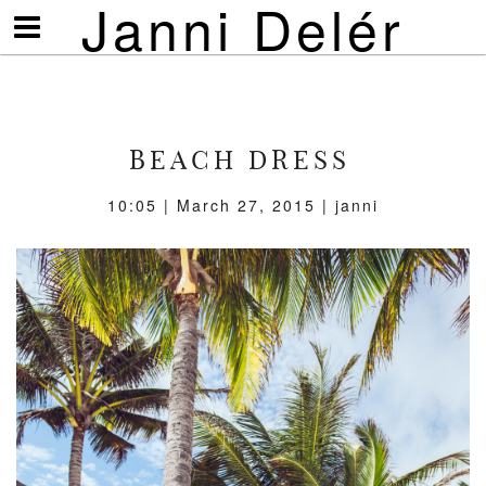
Janni Delér
Visa/göm
meny
BEACH DRESS
10:05 | March 27, 2015 | janni