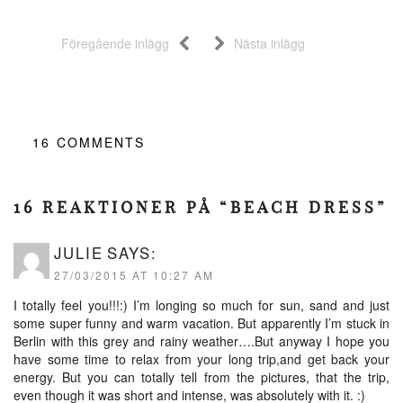
Föregående inlägg
Nästa inlägg
16
COMMENTS
16 REAKTIONER PÅ “BEACH DRESS”
JULIE
SAYS:
27/03/2015 AT 10:27 AM
I totally feel you!!!:) I’m longing so much for sun, sand and just
some super funny and warm vacation. But apparently I’m stuck in
Berlin with this grey and rainy weather….But anyway I hope you
have some time to relax from your long trip,and get back your
energy. But you can totally tell from the pictures, that the trip,
even though it was short and intense, was absolutely with it. :)