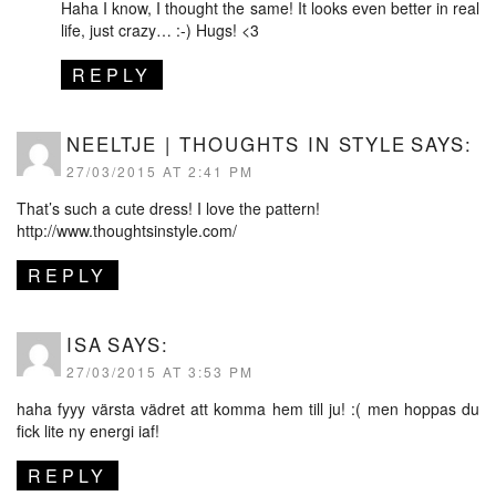
Haha I know, I thought the same! It looks even better in real
life, just crazy… :-) Hugs! <3
REPLY
NEELTJE | THOUGHTS IN STYLE
SAYS:
27/03/2015 AT 2:41 PM
That’s such a cute dress! I love the pattern!
http://www.thoughtsinstyle.com/
REPLY
ISA
SAYS:
27/03/2015 AT 3:53 PM
haha fyyy värsta vädret att komma hem till ju! :( men hoppas du
fick lite ny energi iaf!
REPLY