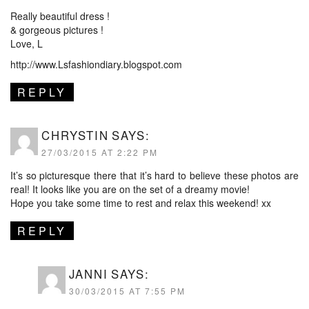
Really beautiful dress !
& gorgeous pictures !
Love, L
http://www.Lsfashiondiary.blogspot.com
REPLY
CHRYSTIN
SAYS:
27/03/2015 AT 2:22 PM
It’s so picturesque there that it’s hard to believe these photos are
real! It looks like you are on the set of a dreamy movie!
Hope you take some time to rest and relax this weekend! xx
REPLY
JANNI
SAYS:
30/03/2015 AT 7:55 PM