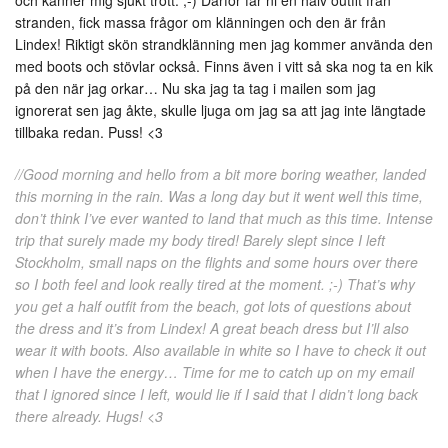
och känner mig sjukt trött. ;-) Därför får ni en halv outfit från
stranden, fick massa frågor om klänningen och den är från
Lindex! Riktigt skön strandklänning men jag kommer använda den
med boots och stövlar också. Finns även i vitt så ska nog ta en kik
på den när jag orkar… Nu ska jag ta tag i mailen som jag
ignorerat sen jag åkte, skulle ljuga om jag sa att jag inte längtade
tillbaka redan. Puss! <3
//Good morning and hello from a bit more boring weather, landed
this morning in the rain. Was a long day but it went well this time,
don’t think I’ve ever wanted to land that much as this time. Intense
trip that surely made my body tired! Barely slept since I left
Stockholm, small naps on the flights and some hours over there
so I both feel and look really tired at the moment. ;-) That’s why
you get a half outfit from the beach, got lots of questions about
the dress and it’s from Lindex! A great beach dress but I’ll also
wear it with boots. Also available in white so I have to check it out
when I have the energy… Time for me to catch up on my email
that I ignored since I left, would lie if I said that I didn’t long back
there already. Hugs! <3