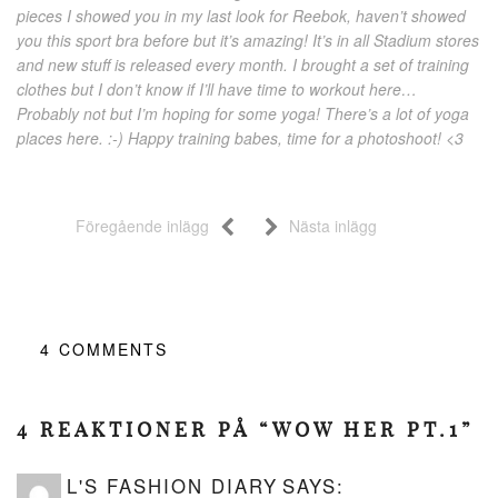
pieces I showed you in my last look for Reebok, haven’t showed
you this sport bra before but it’s amazing! It’s in all Stadium stores
and new stuff is released every month. I brought a set of training
clothes but I don’t know if I’ll have time to workout here…
Probably not but I’m hoping for some yoga! There’s a lot of yoga
places here. :-) Happy training babes, time for a photoshoot! <3
Föregående inlägg
Nästa inlägg
4
COMMENTS
4 REAKTIONER PÅ “WOW HER PT.1”
L'S FASHION DIARY
SAYS: