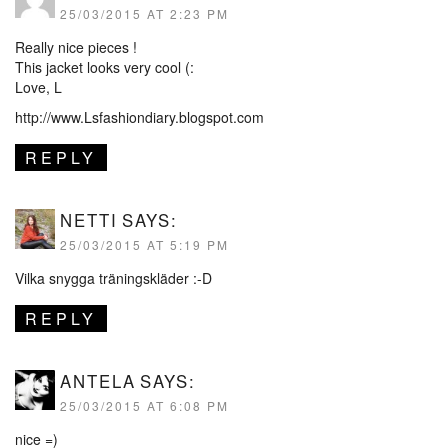
25/03/2015 AT 2:23 PM
Really nice pieces !
This jacket looks very cool (:
Love, L
http://www.Lsfashiondiary.blogspot.com
REPLY
NETTI
SAYS:
25/03/2015 AT 5:19 PM
Vilka snygga träningskläder :-D
REPLY
ANTELA
SAYS:
25/03/2015 AT 6:08 PM
nice =)