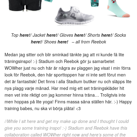
Top
here!
/ Jacket
here!
/ Gloves
here!
/ Shorts
here!
/ Socks
here!
/ Shoes
here!
– all from Reebok
Medan jag sitter och blir sminkad tänkte jag att ni kunde få lite
träningsinspo! :-) Stadium och Reebok gör ju samarbetet
WOWher just nu och här är några av plaggen jag visat i min förra
look för Reebok, den här sporttoppen har ni inte sett förut men
det är fantastisk! Det finns i alla Stadium butiker nu och släpps lite
nya plagg varje månad. Har med mig ett set träningskläder hit
men vet inte riktigt om jag kommer hinna träna… Troligtvis inte
men hoppas på lite yoga! Finns massa såna ställen här. :-) Happy
training babes, nu ska vi börja plåta! <3
//While I sit here and get my make up done and I thought I could
give you some training inspo! :-) Stadium and Reebok have this
collaboration called WOWher right now and here’s some of the