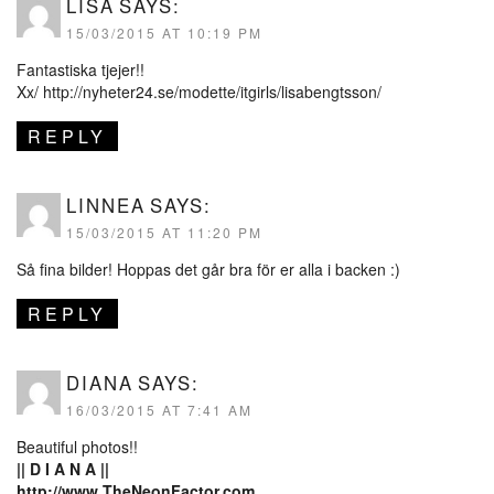
LISA
SAYS:
15/03/2015 AT 10:19 PM
Fantastiska tjejer!!
Xx/
http://nyheter24.se/modette/itgirls/lisabengtsson/
REPLY
LINNEA
SAYS:
15/03/2015 AT 11:20 PM
Så fina bilder! Hoppas det går bra för er alla i backen :)
REPLY
DIANA
SAYS:
16/03/2015 AT 7:41 AM
Beautiful photos!!
|| D I A N A ||
http://www.TheNeonFactor.com