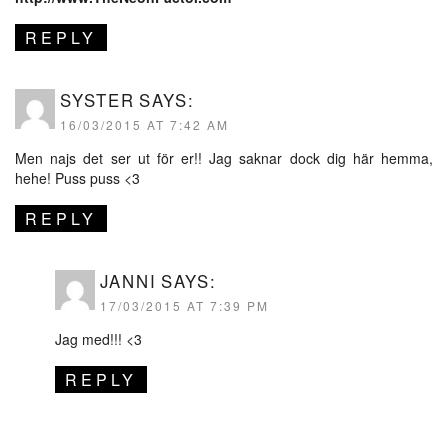
REPLY
SYSTER
SAYS:
16/03/2015 AT 7:42 AM
Men najs det ser ut för er!! Jag saknar dock dig här hemma,
hehe! Puss puss <3
REPLY
JANNI
SAYS:
17/03/2015 AT 7:39 PM
Jag med!!! <3
REPLY