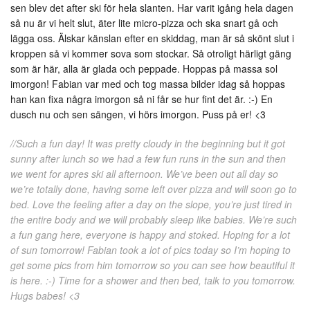
sen blev det after ski för hela slanten. Har varit igång hela dagen
så nu är vi helt slut, äter lite micro-pizza och ska snart gå och
lägga oss. Älskar känslan efter en skiddag, man är så skönt slut i
kroppen så vi kommer sova som stockar. Så otroligt härligt gäng
som är här, alla är glada och peppade. Hoppas på massa sol
imorgon! Fabian var med och tog massa bilder idag så hoppas
han kan fixa några imorgon så ni får se hur fint det är. :-) En
dusch nu och sen sängen, vi hörs imorgon. Puss på er! <3
//Such a fun day! It was pretty cloudy in the beginning but it got
sunny after lunch so we had a few fun runs in the sun and then
we went for apres ski all afternoon. We’ve been out all day so
we’re totally done, having some left over pizza and will soon go to
bed. Love the feeling after a day on the slope, you’re just tired in
the entire body and we will probably sleep like babies. We’re such
a fun gang here, everyone is happy and stoked. Hoping for a lot
of sun tomorrow! Fabian took a lot of pics today so I’m hoping to
get some pics from him tomorrow so you can see how beautiful it
is here. :-) Time for a shower and then bed, talk to you tomorrow.
Hugs babes! <3