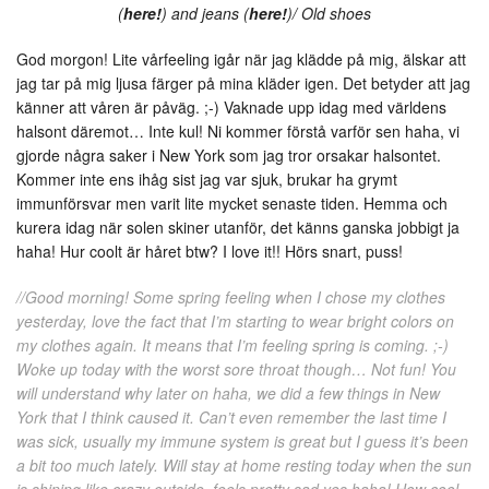
(
here!
) and jeans (
here!
)/ Old shoes
God morgon! Lite vårfeeling igår när jag klädde på mig, älskar att
jag tar på mig ljusa färger på mina kläder igen. Det betyder att jag
känner att våren är påväg. ;-) Vaknade upp idag med världens
halsont däremot… Inte kul! Ni kommer förstå varför sen haha, vi
gjorde några saker i New York som jag tror orsakar halsontet.
Kommer inte ens ihåg sist jag var sjuk, brukar ha grymt
immunförsvar men varit lite mycket senaste tiden. Hemma och
kurera idag när solen skiner utanför, det känns ganska jobbigt ja
haha! Hur coolt är håret btw? I love it!! Hörs snart, puss!
//Good morning! Some spring feeling when I chose my clothes
yesterday, love the fact that I’m starting to wear bright colors on
my clothes again. It means that I’m feeling spring is coming. ;-)
Woke up today with the worst sore throat though… Not fun! You
will understand why later on haha, we did a few things in New
York that I think caused it. Can’t even remember the last time I
was sick, usually my immune system is great but I guess it’s been
a bit too much lately. Will stay at home resting today when the sun
is shining like crazy outside, feels pretty sad yes haha! How cool