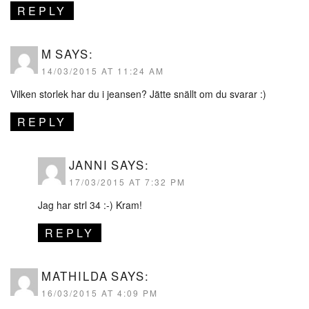
REPLY
M
SAYS:
14/03/2015 AT 11:24 AM
Vilken storlek har du i jeansen? Jätte snällt om du svarar :)
REPLY
JANNI
SAYS:
17/03/2015 AT 7:32 PM
Jag har strl 34 :-) Kram!
REPLY
MATHILDA
SAYS:
16/03/2015 AT 4:09 PM