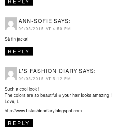
REPLY
ANN-SOFIE
SAYS:
09/03/2015 AT 4:50 PM
Så fin jacka!
REPLY
L'S FASHION DIARY
SAYS:
09/03/2015 AT 5:12 PM
Such a cool look !
The colors are so beautiful & your hair looks amazing !
Love, L
http://www.Lsfashiondiary.blogspot.com
REPLY