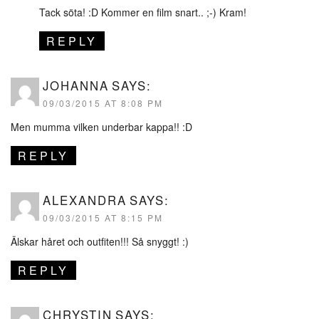
Tack söta! :D Kommer en film snart.. ;-) Kram!
REPLY
JOHANNA
SAYS:
09/03/2015 AT 8:08 PM
Men mumma vilken underbar kappa!! :D
REPLY
ALEXANDRA
SAYS:
09/03/2015 AT 8:15 PM
Älskar håret och outfiten!!! Så snyggt! :)
REPLY
CHRYSTIN
SAYS: