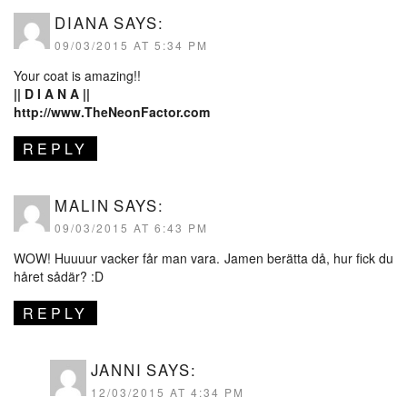
DIANA
SAYS:
09/03/2015 AT 5:34 PM
Your coat is amazing!!
|| D I A N A ||
http://www.TheNeonFactor.com
REPLY
MALIN
SAYS:
09/03/2015 AT 6:43 PM
WOW! Huuuur vacker får man vara. Jamen berätta då, hur fick du
håret sådär? :D
REPLY
JANNI
SAYS:
12/03/2015 AT 4:34 PM