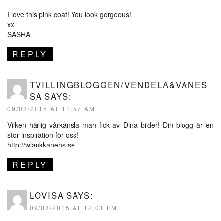
I love this pink coat! You look gorgeous!
xx
SASHA
REPLY
TVILLINGBLOGGEN/VENDELA&VANES
SA
SAYS:
09/03/2015 AT 11:57 AM
Vilken härlig vårkänsla man fick av Dina bilder! Din blogg är en
stor inspiration för oss!
http://wlaukkanens.se
REPLY
LOVISA
SAYS:
09/03/2015 AT 12:01 PM