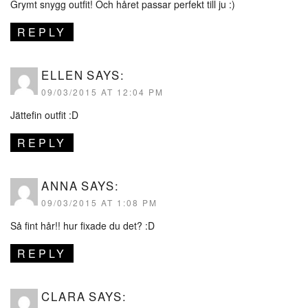
Grymt snygg outfit! Och håret passar perfekt till ju :)
REPLY
ELLEN
SAYS:
09/03/2015 AT 12:04 PM
Jättefin outfit :D
REPLY
ANNA
SAYS:
09/03/2015 AT 1:08 PM
Så fint hår!! hur fixade du det? :D
REPLY
CLARA
SAYS: