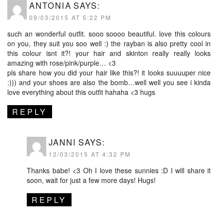
ANTONIA
SAYS:
09/03/2015 AT 5:22 PM
such an wonderful outfit. sooo soooo beautiful. love this colours
on you, they suit you soo well :) the rayban is also pretty cool in
this colour isnt it?! your hair and skinton really really looks
amazing with rose/pink/purple… <3
pls share how you did your hair like this?! it looks suuuuper nice
:))) and your shoes are also the bomb…well well you see i kinda
love everything about this outfit hahaha <3 hugs
REPLY
JANNI
SAYS:
12/03/2015 AT 4:32 PM
Thanks babe! <3 Oh I love these sunnies :D I will share it
soon, wait for just a few more days! Hugs!
REPLY