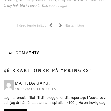
is my hair btw? I love it! Talk soon, hugs!
Föregående inlägg
Nästa inlägg
46
COMMENTS
46 REAKTIONER PÅ “FRINGES”
MATILDA
SAYS:
09/03/2015 AT 9:38 AM
Jag har precis hittat till din blogg efter ditt reportage i Veckorevyn
och jag är här för att stanna. Inspiration x100 :) Ha en trevlig dag!