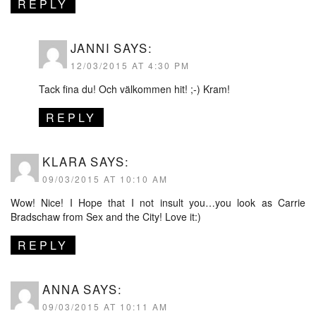
REPLY
JANNI
SAYS:
12/03/2015 AT 4:30 PM
Tack fina du! Och välkommen hit! ;-) Kram!
REPLY
KLARA
SAYS:
09/03/2015 AT 10:10 AM
Wow! Nice! I Hope that I not insult you…you look as Carrie
Bradschaw from Sex and the City! Love it:)
REPLY
ANNA
SAYS:
09/03/2015 AT 10:11 AM