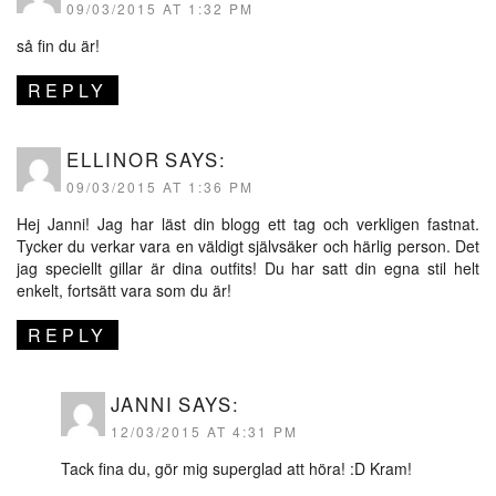
09/03/2015 AT 1:32 PM
så fin du är!
REPLY
ELLINOR
SAYS:
09/03/2015 AT 1:36 PM
Hej Janni! Jag har läst din blogg ett tag och verkligen fastnat.
Tycker du verkar vara en väldigt självsäker och härlig person. Det
jag speciellt gillar är dina outfits! Du har satt din egna stil helt
enkelt, fortsätt vara som du är!
REPLY
JANNI
SAYS:
12/03/2015 AT 4:31 PM
Tack fina du, gör mig superglad att höra! :D Kram!