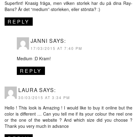
Superfint! Knasig fråga, men vilken storlek har du på dina Ray-
Bans? Är det “medium”-storleken, eller största? :)
REPLY
JANNI
SAYS:
17/03/2015 AT 7:40 PM
Medium :D Kram!
REPLY
LAURA
SAYS:
30/03/2015 AT 3:34 PM
Hello ! This look is Amazing ! I would like to buy it online but the
color is different … Can you tell me if its your colour the reel one
or the one of the website ? And which size did you choose ?
Thank you very much in advance