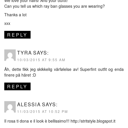
We love your hairs! And your ouftit!
Can you tell us which ray ban glasses you are wearing?
Thanks a lot
xxx
REPLY
TYRA
SAYS:
10/03/2015 AT 9:55 AM
Åh, dette fikk jeg skikkelig vårfølelse av! Superfint outfit og enda
finere på håret :D
REPLY
ALESSIA
SAYS:
11/03/2015 AT 10:52 PM
Il rosa ti dona e il look è bellissimo!!!
http://stritstyle.blogspot.it