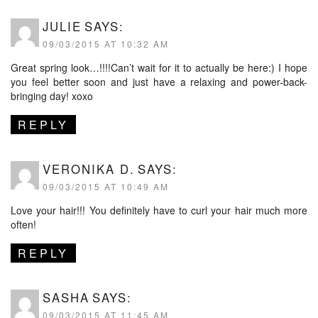
JULIE
SAYS:
09/03/2015 AT 10:32 AM
Great spring look…!!!!Can’t wait for it to actually be here:) I hope
you feel better soon and just have a relaxing and power-back-
bringing day! xoxo
REPLY
VERONIKA D.
SAYS:
09/03/2015 AT 10:49 AM
Love your hair!!! You definitely have to curl your hair much more
often!
REPLY
SASHA
SAYS:
09/03/2015 AT 11:45 AM