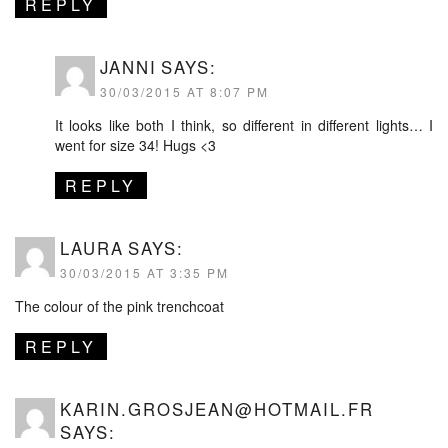
REPLY
JANNI
SAYS:
30/03/2015 AT 8:07 PM
It looks like both I think, so different in different lights… I
went for size 34! Hugs <3
REPLY
LAURA
SAYS:
30/03/2015 AT 3:35 PM
The colour of the pink trenchcoat
REPLY
KARIN.GROSJEAN@HOTMAIL.FR
SAYS: