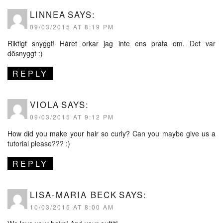
LINNEA
SAYS:
09/03/2015 AT 8:19 PM
Riktigt snyggt! Håret orkar jag inte ens prata om. Det var
dösnyggt :)
REPLY
VIOLA
SAYS:
09/03/2015 AT 9:12 PM
How did you make your hair so curly? Can you maybe give us a
tutorial please??? :)
REPLY
LISA-MARIA BECK
SAYS:
10/03/2015 AT 8:00 AM