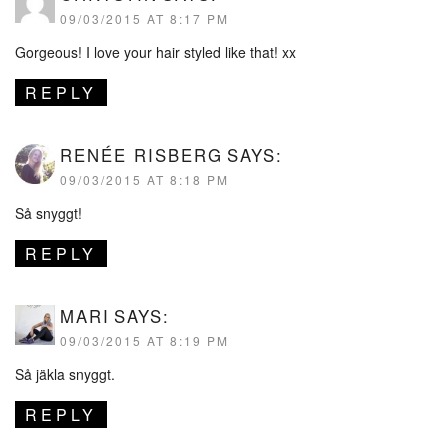
09/03/2015 AT 8:17 PM
Gorgeous! I love your hair styled like that! xx
REPLY
RENÉE RISBERG
SAYS:
09/03/2015 AT 8:18 PM
Så snyggt!
REPLY
MARI
SAYS:
09/03/2015 AT 8:19 PM
Så jäkla snyggt.
REPLY