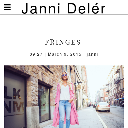
Janni Delér
Visa/göm
meny
FRINGES
09:27 | March 9, 2015 | janni