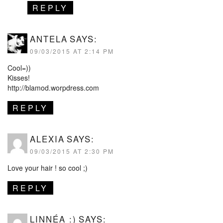
REPLY
ANTELA
SAYS:
09/03/2015 AT 2:14 PM
Cool=))
Kisses!
http://blamod.worpdress.com
REPLY
ALEXIA
SAYS:
09/03/2015 AT 2:30 PM
Love your hair ! so cool ;)
REPLY
LINNÉA :)
SAYS: