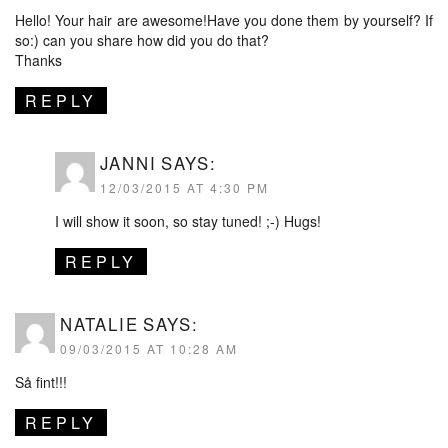
Hello! Your hair are awesome!Have you done them by yourself? If
so:) can you share how did you do that?
Thanks
REPLY
JANNI
SAYS:
12/03/2015 AT 4:30 PM
I will show it soon, so stay tuned! ;-) Hugs!
REPLY
NATALIE
SAYS:
09/03/2015 AT 10:28 AM
Så fint!!!
REPLY