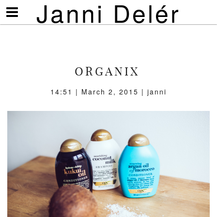
Janni Delér
Visa/göm
meny
ORGANIX
14:51 | March 2, 2015 | janni