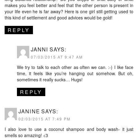
makes you feel better and feel that the other person is present in
your life even he is far away? Here is one girl still getting used to
this kind of settlement and good advices would be gold!
REPLY
JANNI
SAYS:
07/03/2015 AT 9:47 AM
We try to talk to each other as often we can. :-) I like face
time, it feels like you’re hanging out somehow. But oh,
sometimes it really sucks… Hugs!
REPLY
JANINE
SAYS:
02/03/2015 AT 7:49 PM
I also love to use a coconut shampoo and body wash- it just
smells so amazing! <3