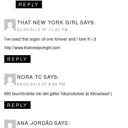
REPLY
THAT NEW YORK GIRL
SAYS:
02/03/2015 AT 11:43 PM
I’ve used that argan oil one forever and I love it! <3
http://www.thatnewyorkgirl.com
REPLY
NORA TC
SAYS:
03/03/2015 AT 8:26 PM
Mitt favoritmärke när det gäller hårprodukter är Kérastase!:)
REPLY
ANA JORDÃO
SAYS: