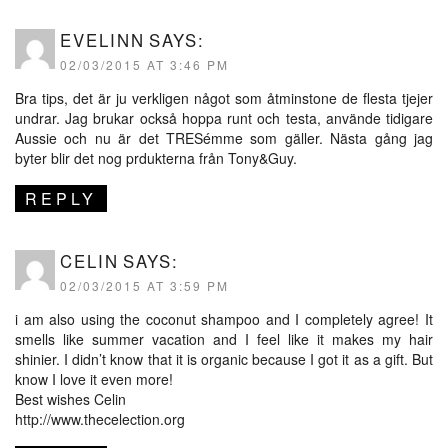
EVELINN
SAYS:
02/03/2015 AT 3:46 PM
Bra tips, det är ju verkligen något som åtminstone de flesta tjejer
undrar. Jag brukar också hoppa runt och testa, använde tidigare
Aussie och nu är det TRESémme som gäller. Nästa gång jag
byter blir det nog prdukterna från Tony&Guy.
REPLY
CELIN
SAYS:
02/03/2015 AT 3:59 PM
i am also using the coconut shampoo and I completely agree! It
smells like summer vacation and I feel like it makes my hair
shinier. I didn’t know that it is organic because I got it as a gift. But
know I love it even more!
Best wishes Celin
http://www.thecelection.org