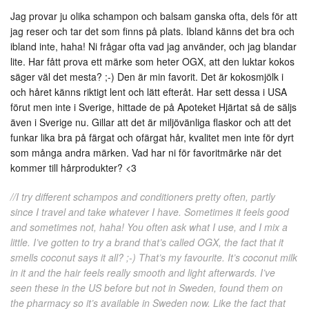
Jag provar ju olika schampon och balsam ganska ofta, dels för att
jag reser och tar det som finns på plats. Ibland känns det bra och
ibland inte, haha! Ni frågar ofta vad jag använder, och jag blandar
lite. Har fått prova ett märke som heter OGX, att den luktar kokos
säger väl det mesta? ;-) Den är min favorit. Det är kokosmjölk i
och håret känns riktigt lent och lätt efteråt. Har sett dessa i USA
förut men inte i Sverige, hittade de på Apoteket Hjärtat så de säljs
även i Sverige nu. Gillar att det är miljövänliga flaskor och att det
funkar lika bra på färgat och ofärgat hår, kvalitet men inte för dyrt
som många andra märken. Vad har ni för favoritmärke när det
kommer till hårprodukter? <3
//I try different schampos and conditioners pretty often, partly
since I travel and take whatever I have. Sometimes it feels good
and sometimes not, haha! You often ask what I use, and I mix a
little. I’ve gotten to try a brand that’s called OGX, the fact that it
smells coconut says it all? ;-) That’s my favourite. It’s coconut milk
in it and the hair feels really smooth and light afterwards. I’ve
seen these in the US before but not in Sweden, found them on
the pharmacy so it’s available in Sweden now. Like the fact that