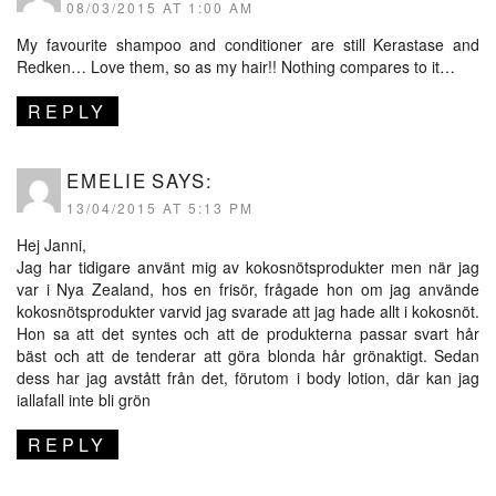
08/03/2015 AT 1:00 AM
My favourite shampoo and conditioner are still Kerastase and
Redken… Love them, so as my hair!! Nothing compares to it…
REPLY
EMELIE
SAYS:
13/04/2015 AT 5:13 PM
Hej Janni,
Jag har tidigare använt mig av kokosnötsprodukter men när jag
var i Nya Zealand, hos en frisör, frågade hon om jag använde
kokosnötsprodukter varvid jag svarade att jag hade allt i kokosnöt.
Hon sa att det syntes och att de produkterna passar svart hår
bäst och att de tenderar att göra blonda hår grönaktigt. Sedan
dess har jag avstått från det, förutom i body lotion, där kan jag
iallafall inte bli grön
REPLY