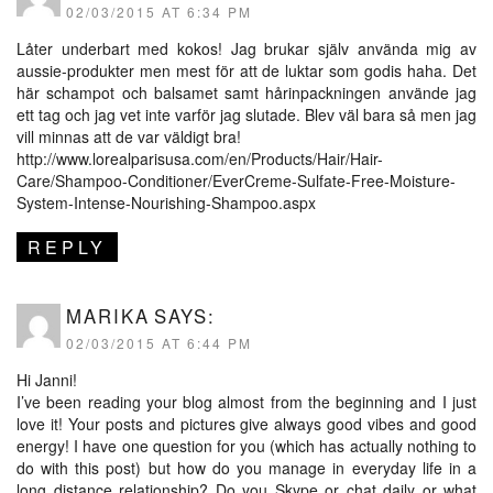
02/03/2015 AT 6:34 PM
Låter underbart med kokos! Jag brukar själv använda mig av
aussie-produkter men mest för att de luktar som godis haha. Det
här schampot och balsamet samt hårinpackningen använde jag
ett tag och jag vet inte varför jag slutade. Blev väl bara så men jag
vill minnas att de var väldigt bra!
http://www.lorealparisusa.com/en/Products/Hair/Hair-
Care/Shampoo-Conditioner/EverCreme-Sulfate-Free-Moisture-
System-Intense-Nourishing-Shampoo.aspx
REPLY
MARIKA
SAYS:
02/03/2015 AT 6:44 PM
Hi Janni!
I’ve been reading your blog almost from the beginning and I just
love it! Your posts and pictures give always good vibes and good
energy! I have one question for you (which has actually nothing to
do with this post) but how do you manage in everyday life in a
long distance relationship? Do you Skype or chat daily or what