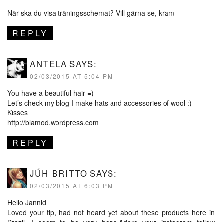
När ska du visa träningsschemat? Vill gärna se, kram
REPLY
ANTELA
SAYS:
02/03/2015 AT 5:04 PM
You have a beautiful hair =)
Let’s check my blog I make hats and accessories of wool :)
Kisses
http://blamod.wordpress.com
REPLY
JÚH BRITTO
SAYS:
02/03/2015 AT 6:03 PM
Hello Jannid
Loved your tip, had not heard yet about these products here in
Brazil, I seem to be very bons.Adoro your instagram follow