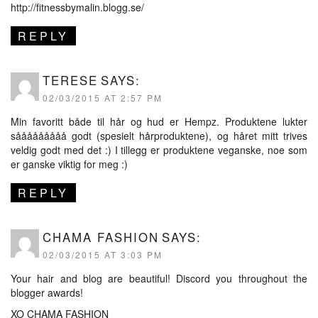
http://fitnessbymalin.blogg.se/
REPLY
TERESE
SAYS:
02/03/2015 AT 2:57 PM
Min favoritt både til hår og hud er Hempz. Produktene lukter
sååååååååå godt (spesielt hårproduktene), og håret mitt trives
veldig godt med det :) I tillegg er produktene veganske, noe som
er ganske viktig for meg :)
REPLY
CHAMA FASHION
SAYS:
02/03/2015 AT 3:03 PM
Your hair and blog are beautiful! Discord you throughout the
blogger awards!
XO CHAMA FASHION