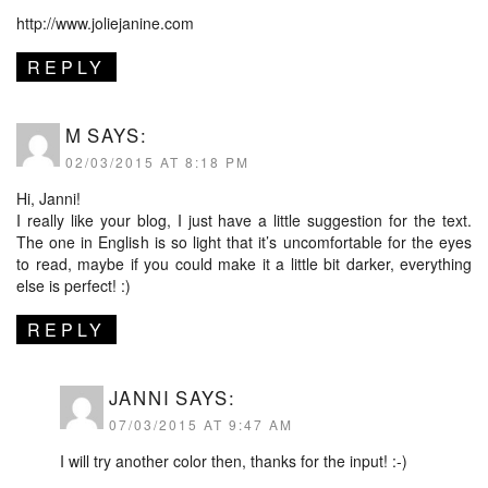
http://www.joliejanine.com
REPLY
M
SAYS:
02/03/2015 AT 8:18 PM
Hi, Janni!
I really like your blog, I just have a little suggestion for the text.
The one in English is so light that it’s uncomfortable for the eyes
to read, maybe if you could make it a little bit darker, everything
else is perfect! :)
REPLY
JANNI
SAYS:
07/03/2015 AT 9:47 AM
I will try another color then, thanks for the input! :-)