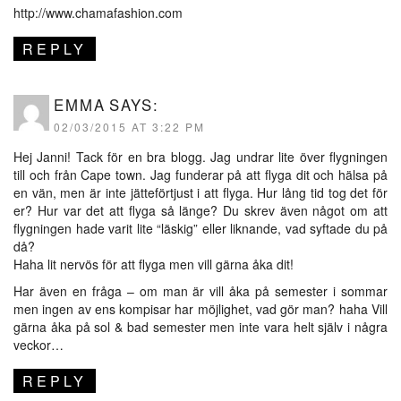
http://www.chamafashion.com
REPLY
EMMA
SAYS:
02/03/2015 AT 3:22 PM
Hej Janni! Tack för en bra blogg. Jag undrar lite över flygningen
till och från Cape town. Jag funderar på att flyga dit och hälsa på
en vän, men är inte jätteförtjust i att flyga. Hur lång tid tog det för
er? Hur var det att flyga så länge? Du skrev även något om att
flygningen hade varit lite “läskig” eller liknande, vad syftade du på
då?
Haha lit nervös för att flyga men vill gärna åka dit!
Har även en fråga – om man är vill åka på semester i sommar
men ingen av ens kompisar har möjlighet, vad gör man? haha Vill
gärna åka på sol & bad semester men inte vara helt själv i några
veckor…
REPLY