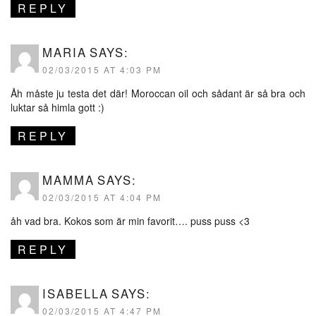
REPLY
MARIA
SAYS:
02/03/2015 AT 4:03 PM
Åh måste ju testa det där! Moroccan oil och sådant är så bra och
luktar så himla gott :)
REPLY
MAMMA
SAYS:
02/03/2015 AT 4:04 PM
åh vad bra. Kokos som är min favorit…. puss puss <3
REPLY
ISABELLA
SAYS:
02/03/2015 AT 4:47 PM