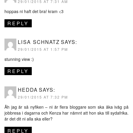
29/01/2015 AT 7:31 AM
hoppas ni haft det bra! kram <3
REPLY
LISA SCHNATZ
SAYS:
29/01/2015 AT 1:57 PM
stunning view :)
REPLY
HEDDA
SAYS:
29/01/2015 AT 7:32 PM
Åh jag är så nyfiken – ni är flera bloggare som ska åka iväg på
jobbresa i dagarna och Kenza har nämnt att hon ska till sydafrika.
är det dit ni alla ska eller?
REPLY