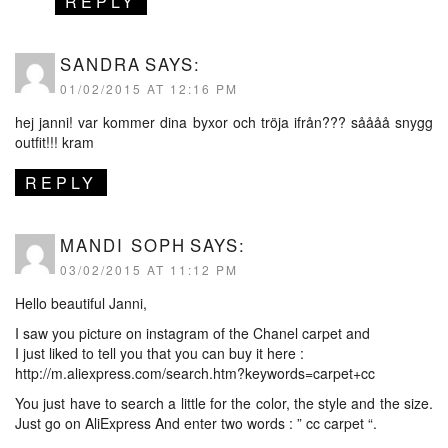
REPLY
SANDRA
SAYS:
01/02/2015 AT 12:16 PM
hej janni! var kommer dina byxor och tröja ifrån??? såååå snygg
outfit!!! kram
REPLY
MANDI SOPH
SAYS:
03/02/2015 AT 11:12 PM
Hello beautiful Janni,
I saw you picture on instagram of the Chanel carpet and
I just liked to tell you that you can buy it here :
http://m.aliexpress.com/search.htm?keywords=carpet+cc
You just have to search a little for the color, the style and the size.
Just go on AliExpress And enter two words : ” cc carpet “.