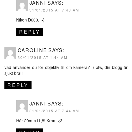
JANNI
SAYS:
31/01/2015 AT 7:43 AM
Nikon D600. :-)
REPLY
CAROLINE
SAYS:
30/01/2015 AT 1:44 AM
vad använder du för objektiv till din kamera? :) btw, din blogg är
sjukt bra!!
REPLY
JANNI
SAYS:
31/01/2015 AT 7:44 AM
Här 20mm f1,8! Kram <3