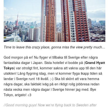
Time to leave this crazy place, gonna miss the view pretty much…
God morgon på er! Nu flyger vi tillbaka till Sverige efter några
fantastiska dagar i Japan. Sista hotellet vi bodde på (
Grand Hyatt
Tokyo
) var otroligt fint, kommer sakna att vakna upp till den här
utsikten! Lång flygning idag, men vi kommer flyga ikapp tiden så
landar i Sverige runt 18 ikväll. ;-) Ska bli skönt att vara hemma
några dagar, ska faktiskt iväg på en riktigt rolig jobbresa redan
nästa vecka men några dagar i Sverige hinner jag med. Bye
Tokyo, arigato! <3
//Good morning guys! Now we’re flying back to Sweden after