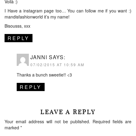
Voilà :)
I Have a instagram page too… You can follow me if you want :)
mandisfashionworld it’s my name!
Bisousss, xxx
REPLY
JANNI
SAYS:
07/02/2015 AT 10:59 AM
Thanks a bunch sweetie!! <3
REPLY
LEAVE A REPLY
Your email address will not be published.
Required fields are
marked
*