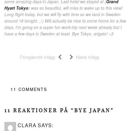
some amazing days in Japan. Last hotel we stayed at (
Grand
Hyatt Tokyo
) was so beautiful, will miss to wake up to this view!
Long flight today, but we will fly with time so we land in Sweden
around 18 tonight. ;-) Will actually be nice to come home for a few
days, I’m going on a super fun work-trip next week already but I
have a few days in Sweden at least. Bye Tokyo, arigato! <3
Föregående inlägg
Nästa inlägg
11
COMMENTS
11 REAKTIONER PÅ “BYE JAPAN”
CLARA
SAYS: