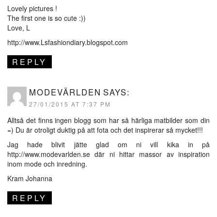
Lovely pictures !
The first one is so cute :))
Love, L
http://www.Lsfashiondiary.blogspot.com
REPLY
MODEVÄRLDEN
SAYS:
27/01/2015 AT 7:37 PM
Alltså det finns ingen blogg som har så härliga matbilder som din
=) Du är otroligt duktig på att fota och det inspirerar så mycket!!!
Jag hade blivit jätte glad om ni vill kika in på
http://www.modevarlden.se
där ni hittar massor av inspiration
inom mode och inredning.
Kram Johanna
REPLY