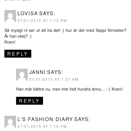
LOVISA
SAYS:
27/01/2015 AT 7:12 PM
Så mysigt ni ser ut att ha det! :) hur är det med Seppi förresten?
Är han okej? :)
Kram!
REPLY
JANNI
SAYS:
31/01/2015 AT 7:37 AM
Han mår bättre nu, men inte helt hundra ännu… :-( Kram!
REPLY
L'S FASHION DIARY
SAYS:
27/01/2015 AT 7:19 PM