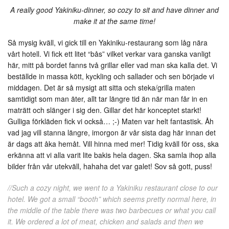
A really good Yakiniku-dinner, so cozy to sit and have dinner and
make it at the same time!
Så mysig kväll, vi gick till en Yakiniku-restaurang som låg nära
vårt hotell. Vi fick ett litet “bås” vilket verkar vara ganska vanligt
här, mitt på bordet fanns två grillar eller vad man ska kalla det. Vi
beställde in massa kött, kyckling och sallader och sen började vi
middagen. Det är så mysigt att sitta och steka/grilla maten
samtidigt som man äter, allt tar längre tid än när man får in en
maträtt och slänger i sig den. Gillar det här konceptet starkt!
Gulliga förkläden fick vi också… ;-) Maten var helt fantastisk. Åh
vad jag vill stanna längre, imorgon är vår sista dag här innan det
är dags att åka hemåt. Vill hinna med mer! Tidig kväll för oss, ska
erkänna att vi alla varit lite bakis hela dagen. Ska samla ihop alla
bilder från vår utekväll, hahaha det var galet! Sov så gott, puss!
//Such a cozy night, we went to a Yakiniku restaurant close to our
hotel. We got a small “booth” which seems pretty normal here, in
the middle of the table there was two barbecues or what you call
it. We ordered a lot of meat, chicken and salads and then we