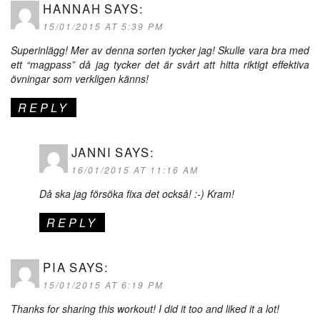
HANNAH
SAYS:
15/01/2015 AT 5:39 PM
Superinlägg! Mer av denna sorten tycker jag! Skulle vara bra med
ett “magpass” då jag tycker det är svårt att hitta riktigt effektiva
övningar som verkligen känns!
REPLY
JANNI
SAYS:
16/01/2015 AT 11:16 AM
Då ska jag försöka fixa det också! :-) Kram!
REPLY
PIA
SAYS:
15/01/2015 AT 6:19 PM
Thanks for sharing this workout! I did it too and liked it a lot!