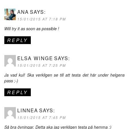
ANA
SAYS:
15/01/2015 AT 7:18 PM
Will try it as soon as possible !
REPLY
ELSA WINGE
SAYS:
15/01/2015 AT 7:25 PM
Ja vad kul! Ska verkligen se till att testa det här under helgens
pass ;-)
REPLY
LINNEA
SAYS:
15/01/2015 AT 7:45 PM
Så bra övningar. Detta ska jag verkligen testa på hemma :)