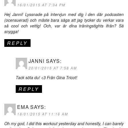
16/01/2015 AT 7:34 PM
Hej Janni! Lyssnade på intervjun med dig i den där podcasten
(ocensuerad) och måste bara säga att jag tycker du verkar vara
så cool och vettig! Och, var är dina träningstights ifrån? Så
snygga!
REPLY
JANNI
SAYS:
20/01/2015 AT 7:58 AM
Tack söta du! <3 Från Gina Tricot!
REPLY
EMA
SAYS:
18/01/2015 AT 11:16 AM
Oh my god, I did this workout yesterday and honestly, I can barely