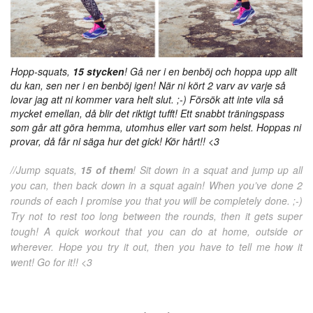
Hopp-squats,
15 stycken
! Gå ner i en benböj och hoppa upp allt
du kan, sen ner i en benböj igen! När ni kört 2 varv av varje så
lovar jag att ni kommer vara helt slut. ;-) Försök att inte vila så
mycket emellan, då blir det riktigt tufft! Ett snabbt träningspass
som går att göra hemma, utomhus eller vart som helst. Hoppas ni
provar, då får ni säga hur det gick! Kör hårt!! <3
//Jump squats,
15 of them
! Sit down in a squat and jump up all
you can, then back down in a squat again! When you’ve done 2
rounds of each I promise you that you will be completely done. ;-)
Try not to rest too long between the rounds, then it gets super
tough! A quick workout that you can do at home, outside or
wherever. Hope you try it out, then you have to tell me how it
went! Go for it!! <3