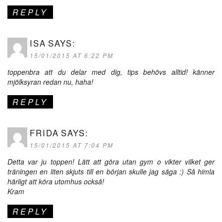
REPLY
ISA
SAYS:
15/01/2015 AT 6:22 PM
toppenbra att du delar med dig, tips behövs alltid! känner
mjölksyran redan nu, haha!
REPLY
FRIDA
SAYS:
15/01/2015 AT 7:04 PM
Detta var ju toppen! Lätt att göra utan gym o vikter vilket ger
träningen en liten skjuts till en början skulle jag säga :) Så himla
härligt att köra utomhus också!
Kram
REPLY