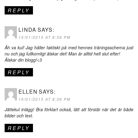
REPLY
LINDA
SAYS:
15/01/2015 AT 8:36 PM
Åh va kul! Jag håller faktiskt på med hennes träningsschema just
nu och jag fullkomligt älskar det! Man är alltid helt slut efter!
Älskar din blogg!<3
REPLY
ELLEN
SAYS:
15/01/2015 AT 8:36 PM
Jättekul inlägg! Bra förklart också, lätt att förstår när det är både
bilder och text.
REPLY