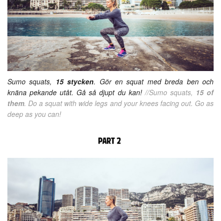
Sumo squats,
15 stycken
. Gör en squat med breda ben och
knäna pekande utåt. Gå så djupt du kan!
//Sumo squats,
15 of
them
. Do a squat with wide legs and your knees facing out. Go as
deep as you can!