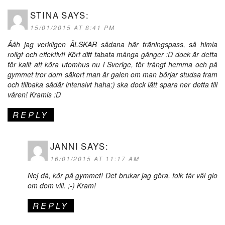
STINA
SAYS:
15/01/2015 AT 8:41 PM
Ååh jag verkligen ÄLSKAR sådana här träningspass, så himla
roligt och effektivt! Kört ditt tabata många gånger :D dock är detta
för kallt att köra utomhus nu i Sverige, för trångt hemma och på
gymmet tror dom säkert man är galen om man börjar studsa fram
och tillbaka sådär intensivt haha;) ska dock lätt spara ner detta till
våren! Kramis :D
REPLY
JANNI
SAYS:
16/01/2015 AT 11:17 AM
Nej då, kör på gymmet! Det brukar jag göra, folk får väl glo
om dom vill. ;-) Kram!
REPLY