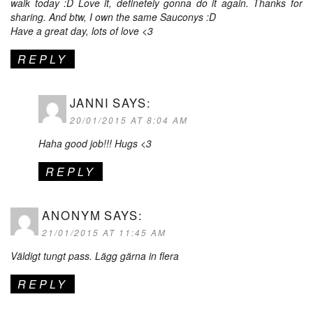
walk today :D Love it, definetely gonna do it again. Thanks for
sharing. And btw, I own the same Sauconys :D
Have a great day, lots of love <3
REPLY
JANNI
SAYS:
20/01/2015 AT 8:04 AM
Haha good job!!! Hugs <3
REPLY
ANONYM
SAYS:
21/01/2015 AT 11:45 AM
Väldigt tungt pass. Lägg gärna in flera
REPLY