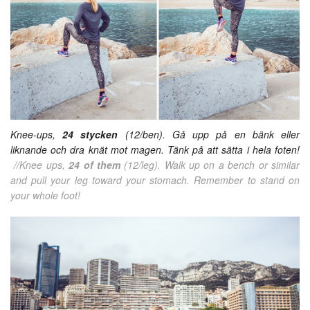
Knee-ups,
24 stycken
(12/ben). Gå upp på en bänk eller
liknande och dra knät mot magen. Tänk på att sätta i hela foten!
//Knee ups,
24 of them
(12/leg). Walk up on a bench or similar
and pull your leg toward your stomach. Remember to stand on
your whole foot!