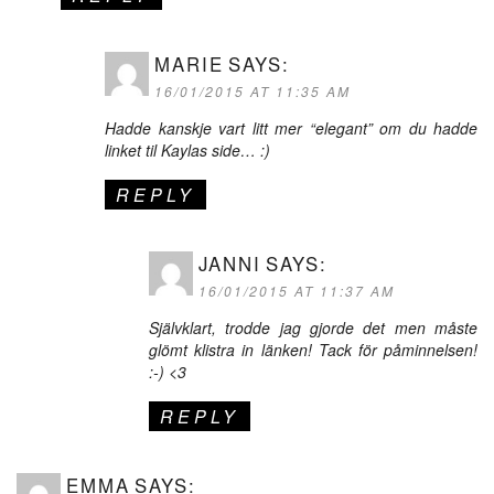
MARIE
SAYS:
16/01/2015 AT 11:35 AM
Hadde kanskje vart litt mer “elegant” om du hadde
linket til Kaylas side… :)
REPLY
JANNI
SAYS:
16/01/2015 AT 11:37 AM
Självklart, trodde jag gjorde det men måste
glömt klistra in länken! Tack för påminnelsen!
:-) <3
REPLY
EMMA
SAYS: