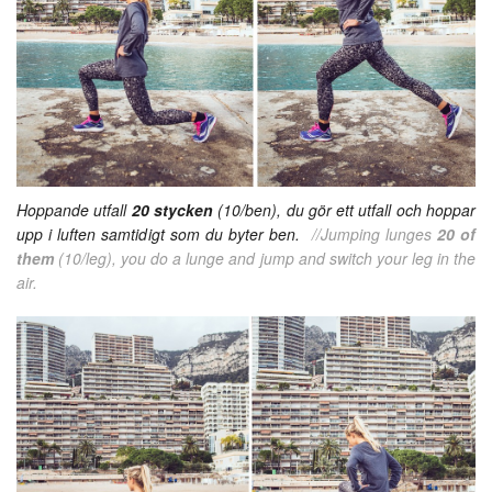
Hoppande utfall
20 stycken
(10/ben), du gör ett utfall och hoppar
upp i luften samtidigt som du byter ben.
//Jumping lunges
20 of
them
(10/leg), you do a lunge and jump and switch your leg in the
air.