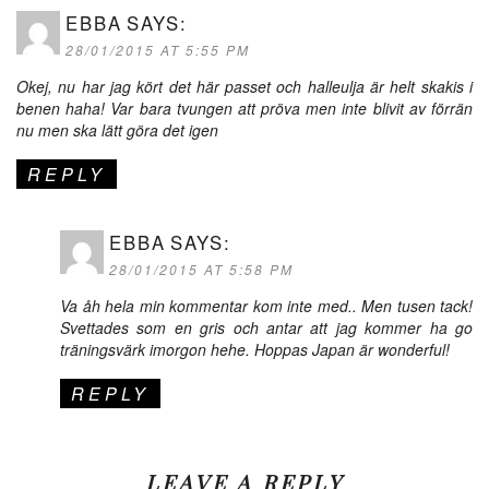
EBBA
SAYS:
28/01/2015 AT 5:55 PM
Okej, nu har jag kört det här passet och halleulja är helt skakis i
benen haha! Var bara tvungen att pröva men inte blivit av förrän
nu men ska lätt göra det igen
REPLY
EBBA
SAYS:
28/01/2015 AT 5:58 PM
Va åh hela min kommentar kom inte med.. Men tusen tack!
Svettades som en gris och antar att jag kommer ha go
träningsvärk imorgon hehe. Hoppas Japan är wonderful!
REPLY
LEAVE A REPLY