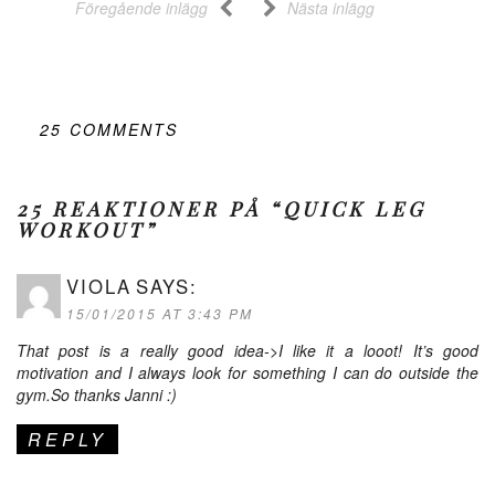
Föregående inlägg
Nästa inlägg
25
COMMENTS
25 REAKTIONER PÅ “QUICK LEG
WORKOUT”
VIOLA
SAYS:
15/01/2015 AT 3:43 PM
That post is a really good idea->I like it a looot! It’s good
motivation and I always look for something I can do outside the
gym.So thanks Janni :)
REPLY