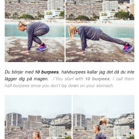
Du börjar med
10 burpees
, halvburpees kallar jag det då du inte
lägger dig på magen.
//You start with
10 burpees
, I call them
half-burpees since you don’t lay down on your stomach.