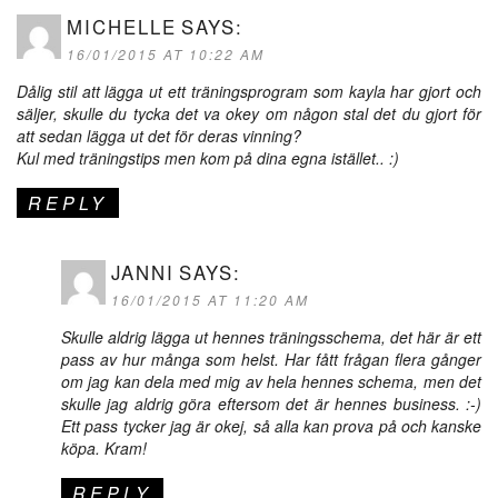
MICHELLE
SAYS:
16/01/2015 AT 10:22 AM
Dålig stil att lägga ut ett träningsprogram som kayla har gjort och
säljer, skulle du tycka det va okey om någon stal det du gjort för
att sedan lägga ut det för deras vinning?
Kul med träningstips men kom på dina egna istället.. :)
REPLY
JANNI
SAYS:
16/01/2015 AT 11:20 AM
Skulle aldrig lägga ut hennes träningsschema, det här är ett
pass av hur många som helst. Har fått frågan flera gånger
om jag kan dela med mig av hela hennes schema, men det
skulle jag aldrig göra eftersom det är hennes business. :-)
Ett pass tycker jag är okej, så alla kan prova på och kanske
köpa. Kram!
REPLY