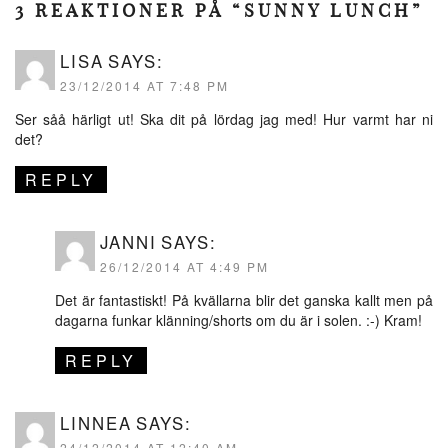
3 REAKTIONER PÅ “SUNNY LUNCH”
LISA
SAYS:
23/12/2014 AT 7:48 PM
Ser såå härligt ut! Ska dit på lördag jag med! Hur varmt har ni
det?
REPLY
JANNI
SAYS:
26/12/2014 AT 4:49 PM
Det är fantastiskt! På kvällarna blir det ganska kallt men på
dagarna funkar klänning/shorts om du är i solen. :-) Kram!
REPLY
LINNEA
SAYS:
24/12/2014 AT 12:40 AM