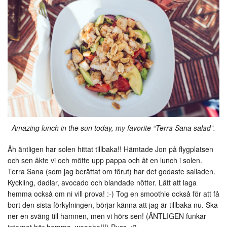
Amazing lunch in the sun today, my favorite “Terra Sana salad”.
Åh äntligen har solen hittat tillbaka!! Hämtade Jon på flygplatsen
och sen åkte vi och mötte upp pappa och åt en lunch i solen.
Terra Sana (som jag berättat om förut) har det godaste salladen.
Kyckling, dadlar, avocado och blandade nötter. Lätt att laga
hemma också om ni vill prova! :-) Tog en smoothie också för att få
bort den sista förkylningen, börjar känna att jag är tillbaka nu. Ska
ner en sväng till hamnen, men vi hörs sen! (ÄNTLIGEN funkar
internet här hemma, woooho!!!) Puss <3