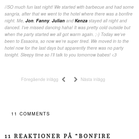
//SO much fun last night! We started with barbecue and had some
sangria, after that we went to the hotel where there was a bonfire
night. Me,
Jon
,
Fanny
,
Julian
and
Kenza
stayed all night and
danced. I’ve missed dancing haha! It was pretty cold outside but
when the party started we all got warm again. ;-) Today we’ve
been to Essaoira, so now we’re super tired. We moved in to the
hotel now for the last days but apparently there was no party
tonight. Sleepy time so I’ll talk to you tomorrow babes! <3
Föregående inlägg
Nästa inlägg
11
COMMENTS
11 REAKTIONER PÅ “BONFIRE