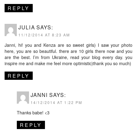
REPLY
JULIA
SAYS:
11/12/2014 AT 8:23 AM
Janni, hi! you and Kenza are so sweet girls) I saw your photo
here, you are so beautiful. there are 10 girls there now and you
are the best. I’m from Ukraine, read your blog every day. you
inspire me and make me feel more optimistic)thank you so much)
REPLY
JANNI
SAYS:
14/12/2014 AT 1:22 PM
Thanks babe! <3
REPLY