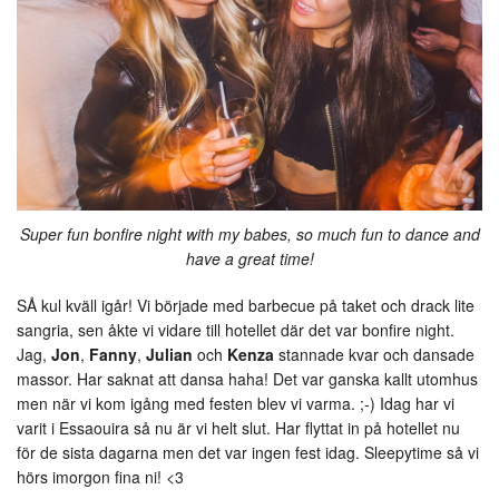
Super fun bonfire night with my babes, so much fun to dance and
have a great time!
SÅ kul kväll igår! Vi började med barbecue på taket och drack lite
sangria, sen åkte vi vidare till hotellet där det var bonfire night.
Jag,
Jon
,
Fanny
,
Julian
och
Kenza
stannade kvar och dansade
massor. Har saknat att dansa haha! Det var ganska kallt utomhus
men när vi kom igång med festen blev vi varma. ;-) Idag har vi
varit i Essaouira så nu är vi helt slut. Har flyttat in på hotellet nu
för de sista dagarna men det var ingen fest idag. Sleepytime så vi
hörs imorgon fina ni! <3