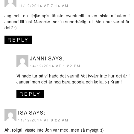
11/12/2014 AT 7:14 AM
Jag och en tjejkompis tänkte eventuellt ta en sista minuten i
Januari till just Marocko, ser ju superhärligt ut. Men hur varmt är
det? :)
REPLY
JANNI
SAYS:
14/12/2014 AT 1:22 PM
Vi hade tur så vi hade det varmt! Vet tyvärr inte hur det är i
Januari men det är nog bara googla och kolla. :-) Kram!
REPLY
ISA
SAYS:
11/12/2014 AT 8:22 AM
Åh, roligt!! visste inte Jon var med, men så mysigt :))