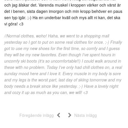
och jag älskar det. Varenda muskel i kroppen värker och värst är
det i benen, sista dagen imorgon och min kropp behöver en paus
sen typ igår. ;-) Ha en underbar kväll och mys allt ni kan, det ska
vi göra! <3
//Normal clothes, woho! Haha, we went to a shopping mall
yesterday so I got to put on some real clothes for once. ;-) Finally
got to use my new shoes for the first time, so comfy and I guess
they will be my new favorites. Even though I’ve spent hours in
uncomfy ski boots (it’s so uncomfortable!!) I could walk around in
these with no problem. Today I’ve only had chill clothes on, a real
sunday mood here and I love it. Every muscle in my body is sore
and my legs is the worst part, last day of skiing tomorrow and my
body needs a break since like yesterday. ;-) Have a lovely night
and cozy it up as much as you can, we will! <3
Föregående inlägg
Nästa inlägg