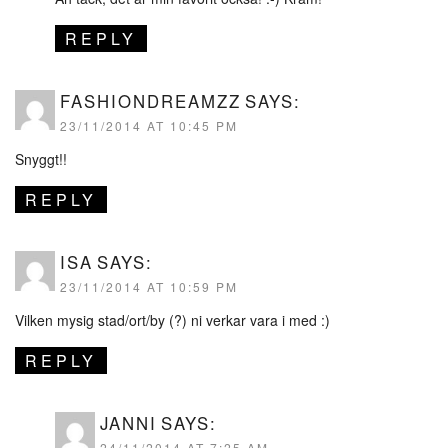
REPLY
FASHIONDREAMZZ
SAYS:
23/11/2014 AT 10:45 PM
Snyggt!!
REPLY
ISA
SAYS:
23/11/2014 AT 10:59 PM
Vilken mysig stad/ort/by (?) ni verkar vara i med :)
REPLY
JANNI
SAYS:
24/11/2014 AT 7:25 AM