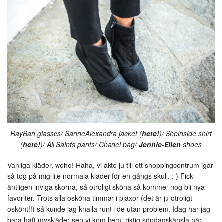
RayBan glasses/ SanneAlexandra jacket (
here!
)/ Sheinside shirt
(
here!
)/ All Saints pants/ Chanel bag/
Jennie-Ellen
shoes
Vanliga kläder, woho! Haha, vi åkte ju till ett shoppingcentrum igår
så tog på mig lite normala kläder för en gångs skull. ;-) Fick
äntligen inviga skorna, så otroligt sköna så kommer nog bli nya
favoriter. Trots alla osköna timmar i pjäxor (det är ju otroligt
oskönt!!) så kunde jag knalla runt i de utan problem. Idag har jag
bara haft myskläder sen vi kom hem, riktig söndagskänsla här