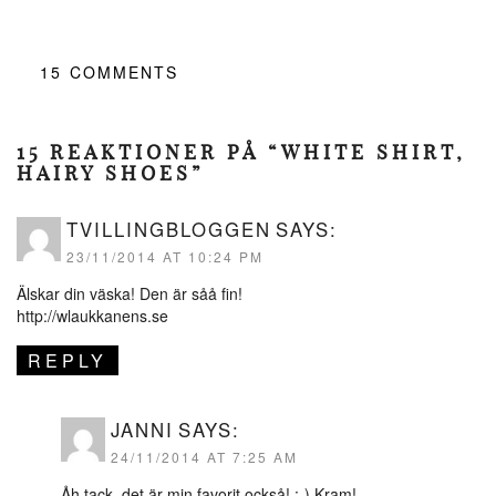
15
COMMENTS
15 REAKTIONER PÅ “WHITE SHIRT,
HAIRY SHOES”
TVILLINGBLOGGEN
SAYS:
23/11/2014 AT 10:24 PM
Älskar din väska! Den är såå fin!
http://wlaukkanens.se
REPLY
JANNI
SAYS:
24/11/2014 AT 7:25 AM
Åh tack, det är min favorit också! :-) Kram!