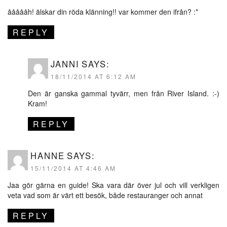
åååååh! älskar din röda klänning!! var kommer den ifrån? :*
REPLY
JANNI
SAYS:
18/11/2014 AT 6:12 AM
Den är ganska gammal tyvärr, men från River Island. :-)
Kram!
REPLY
HANNE
SAYS:
15/11/2014 AT 4:46 AM
Jaa gör gärna en guide! Ska vara där över jul och vill verkligen
veta vad som är värt ett besök, både restauranger och annat
REPLY