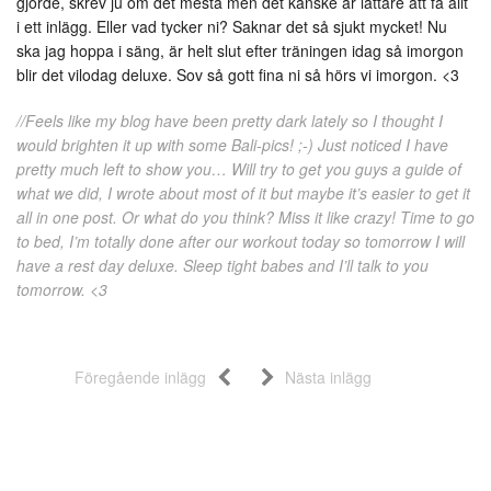
gjorde, skrev ju om det mesta men det kanske är lättare att få allt
i ett inlägg. Eller vad tycker ni? Saknar det så sjukt mycket! Nu
ska jag hoppa i säng, är helt slut efter träningen idag så imorgon
blir det vilodag deluxe. Sov så gott fina ni så hörs vi imorgon. <3
//Feels like my blog have been pretty dark lately so I thought I
would brighten it up with some Bali-pics! ;-) Just noticed I have
pretty much left to show you… Will try to get you guys a guide of
what we did, I wrote about most of it but maybe it’s easier to get it
all in one post. Or what do you think? Miss it like crazy! Time to go
to bed, I’m totally done after our workout today so tomorrow I will
have a rest day deluxe. Sleep tight babes and I’ll talk to you
tomorrow. <3
Föregående inlägg
Nästa inlägg