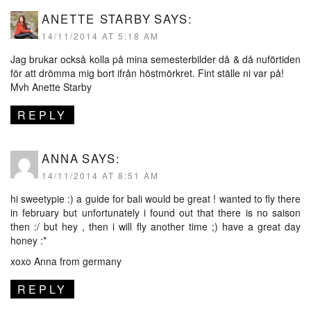
ANETTE STARBY
SAYS:
14/11/2014 AT 5:18 AM
Jag brukar också kolla på mina semesterbilder då & då nuförtiden
för att drömma mig bort ifrån höstmörkret. Fint ställe ni var på!
Mvh Anette Starby
REPLY
ANNA
SAYS:
14/11/2014 AT 8:51 AM
hi sweetypie :) a guide for bali would be great ! wanted to fly there
in february but unfortunately i found out that there is no saison
then :/ but hey , then i will fly another time ;) have a great day
honey :*
xoxo Anna from germany
REPLY