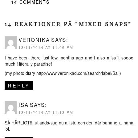
14
COMMENTS
14 REAKTIONER PÅ “MIXED SNAPS”
VERONIKA
SAYS:
13/11/2014 AT 11:06 PM
I have been there just few months ago and I also miss it soooo
much!! literally paradise!
(my photo diary
http://www.veronikad.com/search/label/Bali
)
REPLY
ISA
SAYS:
13/11/2014 AT 11:13 PM
SÅ HÄRLIGT!!! utlands-sug nu alltså. och den där bananen.. haha
lol.