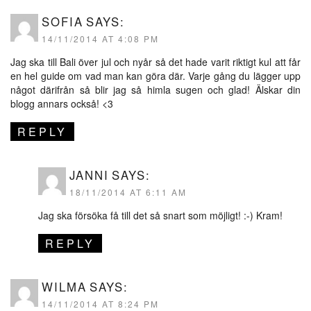
SOFIA
SAYS:
14/11/2014 AT 4:08 PM
Jag ska till Bali över jul och nyår så det hade varit riktigt kul att får
en hel guide om vad man kan göra där. Varje gång du lägger upp
något därifrån så blir jag så himla sugen och glad! Älskar din
blogg annars också! <3
REPLY
JANNI
SAYS:
18/11/2014 AT 6:11 AM
Jag ska försöka få till det så snart som möjligt! :-) Kram!
REPLY
WILMA
SAYS:
14/11/2014 AT 8:24 PM