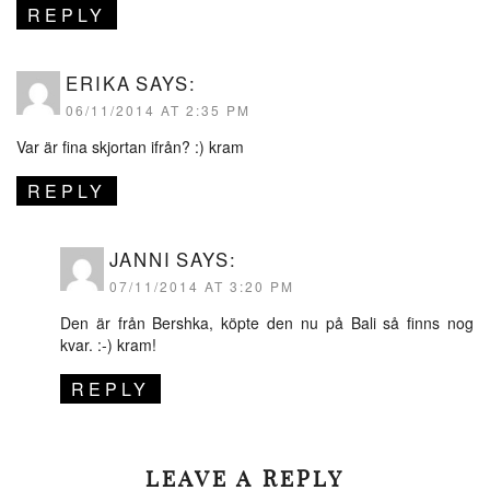
REPLY
ERIKA
SAYS:
06/11/2014 AT 2:35 PM
Var är fina skjortan ifrån? :) kram
REPLY
JANNI
SAYS:
07/11/2014 AT 3:20 PM
Den är från Bershka, köpte den nu på Bali så finns nog
kvar. :-) kram!
REPLY
LEAVE A REPLY