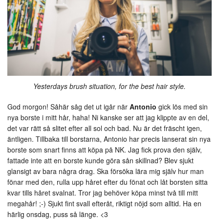
Yesterdays brush situation, for the best hair style.
God morgon! Såhär såg det ut igår när
Antonio
gick lös med sin
nya borste i mitt hår, haha! Ni kanske ser att jag klippte av en del,
det var rätt så slitet efter all sol och bad. Nu är det fräscht igen,
äntligen. Tillbaka till borstarna, Antonio har precis lanserat sin nya
borste som snart finns att köpa på NK. Jag fick prova den själv,
fattade inte att en borste kunde göra sån skillnad? Blev sjukt
glansigt av bara några drag. Ska försöka lära mig själv hur man
fönar med den, rulla upp håret efter du fönat och låt borsten sitta
kvar tills håret svalnat. Tror jag behöver köpa minst två till mitt
megahår! ;-) Sjukt fint svall efteråt, riktigt nöjd som alltid. Ha en
härlig onsdag, puss så länge. <3