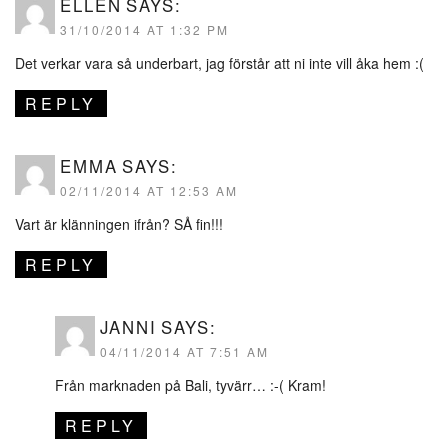
ELLEN
SAYS:
31/10/2014 AT 1:32 PM
Det verkar vara så underbart, jag förstår att ni inte vill åka hem :(
REPLY
EMMA
SAYS:
02/11/2014 AT 12:53 AM
Vart är klänningen ifrån? SÅ fin!!!
REPLY
JANNI
SAYS:
04/11/2014 AT 7:51 AM
Från marknaden på Bali, tyvärr… :-( Kram!
REPLY