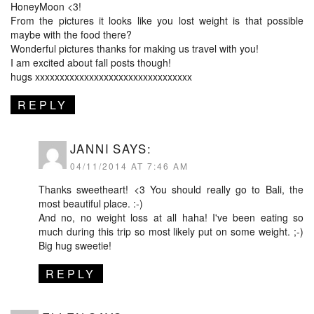
HoneyMoon <3!
From the pictures it looks like you lost weight is that possible
maybe with the food there?
Wonderful pictures thanks for making us travel with you!
I am excited about fall posts though!
hugs xxxxxxxxxxxxxxxxxxxxxxxxxxxxxxxx
REPLY
JANNI
SAYS:
04/11/2014 AT 7:46 AM
Thanks sweetheart! <3 You should really go to Bali, the
most beautiful place. :-)
And no, no weight loss at all haha! I've been eating so
much during this trip so most likely put on some weight. ;-)
Big hug sweetie!
REPLY