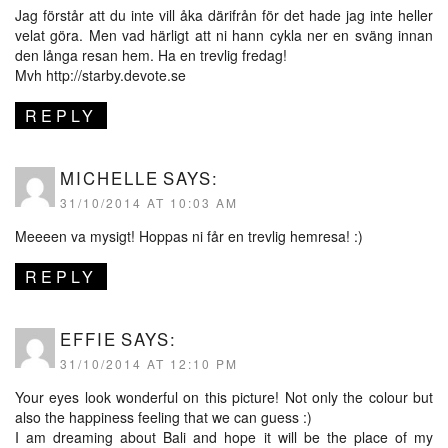
Jag förstår att du inte vill åka därifrån för det hade jag inte heller
velat göra. Men vad härligt att ni hann cykla ner en sväng innan
den långa resan hem. Ha en trevlig fredag!
Mvh
http://starby.devote.se
REPLY
MICHELLE
SAYS:
31/10/2014 AT 10:03 AM
Meeeen va mysigt! Hoppas ni får en trevlig hemresa! :)
REPLY
EFFIE
SAYS:
31/10/2014 AT 12:10 PM
Your eyes look wonderful on this picture! Not only the colour but
also the happiness feeling that we can guess :)
I am dreaming about Bali and hope it will be the place of my