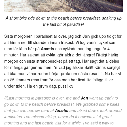
A short bike ride down to the beach before breakfast, soaking up
the last bit of paradise!
Sista morgonen i paradiset är över, jag och
Jon
gick upp tidigt för
att hinna ner till stranden innan frukost. Vi tog varsin cykel som
man får låna här på
Ametis
och cyklade ner, tog ungefär 4
minuter. Har saknat att cykla, gör aldrig det längre! Riktigt härlig
morgon och sista strandbesöket på ett tag. Har sagt det alldeles
för många gånger nu men f*n vad jag älskar Bali!! Känns sorgligt
att åka men vi har redan börjar prata om nästa resa hit. Nu har vi
en 25 timmars resa framför oss men har fixat lite inlägg till er
under tiden. Ha en grym dag, puss! <3
//Last morning in paradise is over, me and
Jon
went up early to
go down to the beach before breakfast. We grabbed some bikes
that you can borrow here at
Ametis
and biked down, took around
4 minutes. I’ve missed biking, never do it nowadays! A great
morning and the last beach visit for a while. I’ve said it way to