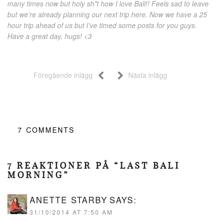
many times now but holy sh*t how I love Bali!! Feels sad to leave
but we’re already planning our next trip here. Now we have a 25
hour trip ahead of us but I’ve timed some posts for you guys.
Have a great day, hugs! <3
Föregående inlägg
Nästa inlägg
7
COMMENTS
7 REAKTIONER PÅ “LAST BALI
MORNING”
ANETTE STARBY
SAYS:
31/10/2014 AT 7:50 AM