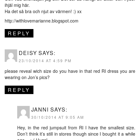
ihjäl mig här.
Ha det så bra och njut av värmen! :) xx
http://withlovemarianne.blogspot.com
REPLY
DEISY
SAYS:
23/10/2014 AT 4:59 PM
please reveal wich size do you have in that red RI dress you are
wearing on Jon’s pics?
REPLY
JANNI
SAYS:
30/10/2014 AT 9:05 AM
Hey, in the red jumpsuit from RI I have the smallest size.
Don’t think it’s still in stores though since I bought it a while