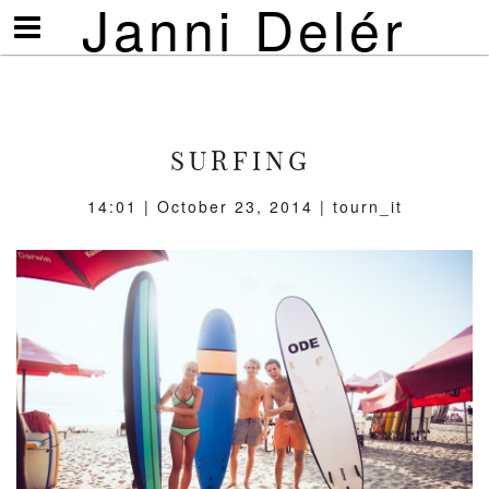
Janni Delér
Visa/göm
meny
SURFING
14:01 | October 23, 2014 | tourn_it