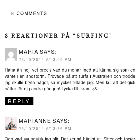
8
COMMENTS
8 REAKTIONER PÅ “SURFING”
MARIA
SAYS:
23/10/2014 AT 3:09 PM
Haha åh nej, vet precis vad du menar med att känna sig som en
vante i en snöstorm. Provade på att surfa i Australien och trodde
jag skulle bryta något, så mycket trillade jag. Men kul att det gick
bättre för dig andra gången! Lycka till, kram <3
REPLY
MARIANNE
SAYS:
23/10/2014 AT 3:36 PM
Ooh vad avundsjuk jag blir. Det ser så härligt ut. Sitter och fryser