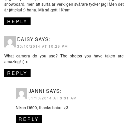
snowboard, men att surfa är verkligen svårare tycker jag! Men det
är jättekul :) haha. Må så gott!! Kram
REPLY
DAISY
SAYS:
30/10/2014 AT 10:29 PM
What camera do you use? The photos you have taken are
amazing! :) x
REPLY
JANNI
SAYS:
31/10/2014 AT 3:31 AM
Nikon D600, thanks babe! <3
REPLY