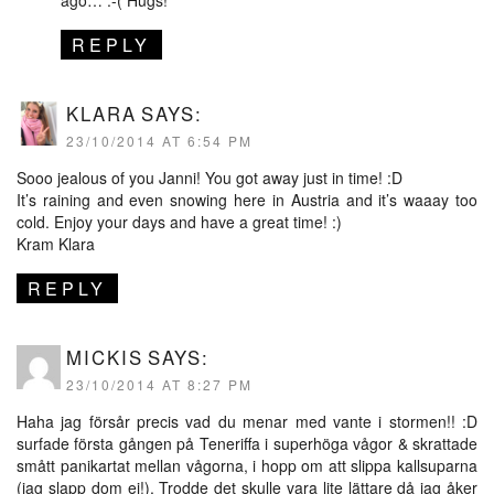
ago… :-( Hugs!
REPLY
KLARA
SAYS:
23/10/2014 AT 6:54 PM
Sooo jealous of you Janni! You got away just in time! :D
It’s raining and even snowing here in Austria and it’s waaay too
cold. Enjoy your days and have a great time! :)
Kram Klara
REPLY
MICKIS
SAYS:
23/10/2014 AT 8:27 PM
Haha jag försår precis vad du menar med vante i stormen!! :D
surfade första gången på Teneriffa i superhöga vågor & skrattade
smått panikartat mellan vågorna, i hopp om att slippa kallsuparna
(jag slapp dom ej!). Trodde det skulle vara lite lättare då jag åker