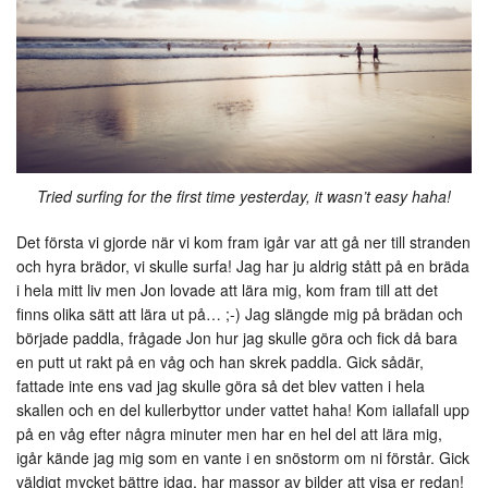
Tried surfing for the first time yesterday, it wasn’t easy haha!
Det första vi gjorde när vi kom fram igår var att gå ner till stranden
och hyra brädor, vi skulle surfa! Jag har ju aldrig stått på en bräda
i hela mitt liv men Jon lovade att lära mig, kom fram till att det
finns olika sätt att lära ut på… ;-) Jag slängde mig på brädan och
började paddla, frågade Jon hur jag skulle göra och fick då bara
en putt ut rakt på en våg och han skrek paddla. Gick sådär,
fattade inte ens vad jag skulle göra så det blev vatten i hela
skallen och en del kullerbyttor under vattet haha! Kom iallafall upp
på en våg efter några minuter men har en hel del att lära mig,
igår kände jag mig som en vante i en snöstorm om ni förstår. Gick
väldigt mycket bättre idag, har massor av bilder att visa er redan!