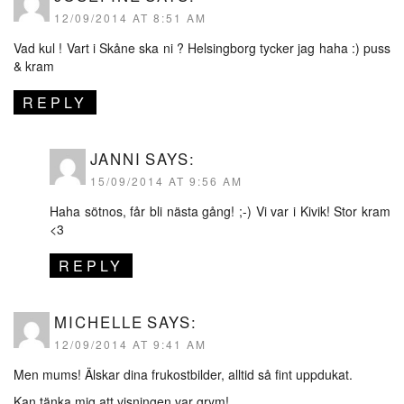
12/09/2014 AT 8:51 AM
Vad kul ! Vart i Skåne ska ni ? Helsingborg tycker jag haha :) puss
& kram
REPLY
JANNI
SAYS:
15/09/2014 AT 9:56 AM
Haha sötnos, får bli nästa gång! ;-) Vi var i Kivik! Stor kram
<3
REPLY
MICHELLE
SAYS:
12/09/2014 AT 9:41 AM
Men mums! Älskar dina frukostbilder, alltid så fint uppdukat.
Kan tänka mig att visningen var grym!