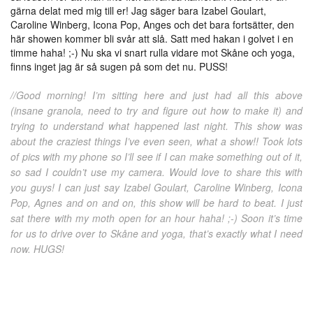
gärna delat med mig till er! Jag säger bara Izabel Goulart,
Caroline Winberg, Icona Pop, Anges och det bara fortsätter, den
här showen kommer bli svår att slå. Satt med hakan i golvet i en
timme haha! ;-) Nu ska vi snart rulla vidare mot Skåne och yoga,
finns inget jag är så sugen på som det nu. PUSS!
//Good morning! I’m sitting here and just had all this above
(insane granola, need to try and figure out how to make it) and
trying to understand what happened last night. This show was
about the craziest things I’ve even seen, what a show!! Took lots
of pics with my phone so I’ll see if I can make something out of it,
so sad I couldn’t use my camera. Would love to share this with
you guys! I can just say Izabel Goulart, Caroline Winberg, Icona
Pop, Agnes and on and on, this show will be hard to beat. I just
sat there with my moth open for an hour haha! ;-) Soon it’s time
for us to drive over to Skåne and yoga, that’s exactly what I need
now. HUGS!