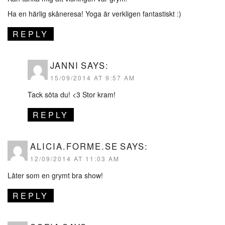
Ha en härlig skåneresa! Yoga är verkligen fantastiskt :)
REPLY
JANNI
SAYS:
15/09/2014 AT 9:57 AM
Tack söta du! <3 Stor kram!
REPLY
ALICIA.FORME.SE
SAYS:
12/09/2014 AT 11:03 AM
Låter som en grymt bra show!
REPLY