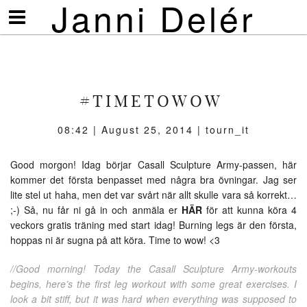
Janni Delér
Visa/göm
meny
#TIMETOWOW
08:42 | August 25, 2014 | tourn_it
Good morgon! Idag börjar Casall Sculpture Army-passen, här
kommer det första benpasset med några bra övningar. Jag ser
lite stel ut haha, men det var svårt när allt skulle vara så korrekt…
;-) Så, nu får ni gå in och anmäla er
HÄR
för att kunna köra 4
veckors gratis träning med start idag! Burning legs är den första,
hoppas ni är sugna på att köra. Time to wow! <3
//Good morning! Today the Casall Sculpture Army-workouts
begins, here’s the first leg workout with some great exercises. I
look a bit stiff, but it was hard when everything was supposed to