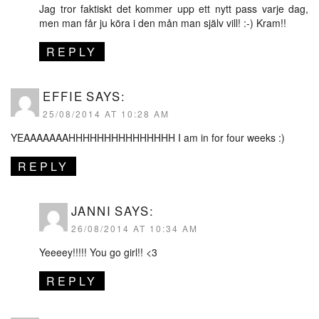
Jag tror faktiskt det kommer upp ett nytt pass varje dag,
men man får ju köra i den mån man själv vill! :-) Kram!!
REPLY
EFFIE
SAYS:
25/08/2014 AT 10:28 AM
YEAAAAAAAHHHHHHHHHHHHHHH I am in for four weeks :)
REPLY
JANNI
SAYS:
26/08/2014 AT 10:34 AM
Yeeeey!!!!! You go girl!! <3
REPLY