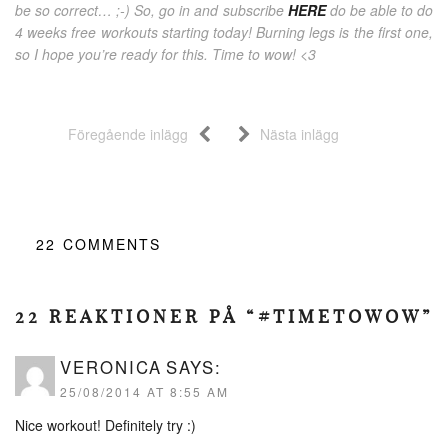
be so correct… ;-) So, go in and subscribe
HERE
do be able to do
4 weeks free workouts starting today! Burning legs is the first one,
so I hope you’re ready for this. Time to wow! <3
Föregående inlägg
Nästa inlägg
22
COMMENTS
22 REAKTIONER PÅ “#TIMETOWOW”
VERONICA
SAYS:
25/08/2014 AT 8:55 AM
Nice workout! Definitely try :)