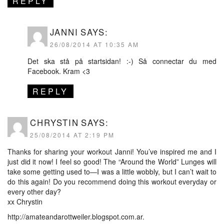
REPLY
JANNI
SAYS:
26/08/2014 AT 10:35 AM
Det ska stå på startsidan! :-) Så connectar du med
Facebook. Kram <3
REPLY
CHRYSTIN
SAYS:
25/08/2014 AT 2:19 PM
Thanks for sharing your workout Janni! You’ve inspired me and I
just did it now! I feel so good! The “Around the World” Lunges will
take some getting used to—I was a little wobbly, but I can’t wait to
do this again! Do you recommend doing this workout everyday or
every other day?
xx Chrystin
http://amateandarottweiler.blogspot.com.ar
.