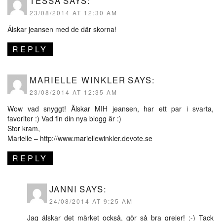
TESSA
SAYS:
23/08/2014 AT 12:30 AM
Älskar jeansen med de där skorna!
REPLY
MARIELLE WINKLER
SAYS:
23/08/2014 AT 12:35 AM
Wow vad snyggt! Älskar MIH jeansen, har ett par i svarta,
favoriter :) Vad fin din nya blogg är :)
Stor kram,
Marielle –
http://www.mariellewinkler.devote.se
REPLY
JANNI
SAYS:
24/08/2014 AT 9:25 AM
Jag älskar det märket också, gör så bra grejer! :-) Tack