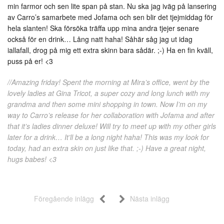
min farmor och sen lite span på stan. Nu ska jag iväg på lansering
av Carro’s samarbete med Jofama och sen blir det tjejmiddag för
hela slanten! Ska försöka träffa upp mina andra tjejer senare
också för en drink… Lång natt haha! Såhär såg jag ut idag
iallafall, drog på mig ett extra skinn bara sådär. ;-) Ha en fin kväll,
puss på er! <3
//Amazing friday! Spent the morning at Mira’s office, went by the
lovely ladies at Gina Tricot, a super cozy and long lunch with my
grandma and then some mini shopping in town. Now I’m on my
way to Carro’s release for her collaboration with Jofama and after
that it’s ladies dinner deluxe! Will try to meet up with my other girls
later for a drink… It’ll be a long night haha! This was my look for
today, had an extra skin on just like that. ;-) Have a great night,
hugs babes! <3
Föregående inlägg
Nästa inlägg