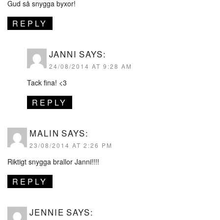
Gud så snygga byxor!
REPLY
JANNI
SAYS:
24/08/2014 AT 9:28 AM
Tack fina! <3
REPLY
MALIN
SAYS:
23/08/2014 AT 2:26 PM
Riktigt snygga brallor Janni!!!!
REPLY
JENNIE
SAYS: