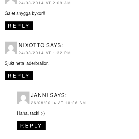
24/08/2014 AT 2:09 AM
Galet snygga byxor!!
REPLY
NIXOTTO
SAYS:
24/08/2014 AT 1:32 PM
Sjukt heta läderbrallor.
REPLY
JANNI
SAYS:
26/08/2014 AT 10:26 AM
Haha, tack! ;-)
REPLY