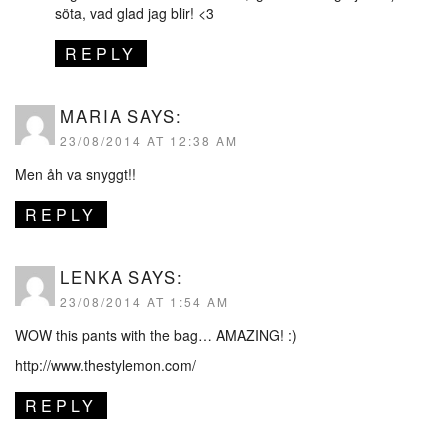
söta, vad glad jag blir! <3
REPLY
MARIA
SAYS:
23/08/2014 AT 12:38 AM
Men åh va snyggt!!
REPLY
LENKA
SAYS:
23/08/2014 AT 1:54 AM
WOW this pants with the bag… AMAZING! :)
http://www.thestylemon.com/
REPLY