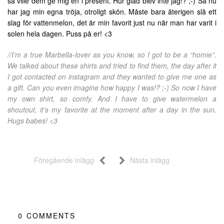
så ville dem ge mig en i present. Hur glad blev inte jag!? ;-) Så nu
har jag min egna tröja, otroligt skön. Måste bara återigen slå ett
slag för vattenmelon, det är min favorit just nu när man har varit i
solen hela dagen. Puss på er! <3
//I’m a true Marbella-lover as you know, so I got to be a “homie”.
We talked about these shirts and tried to find them, the day after it
I got contacted on instagram and they wanted to give me one as
a gift. Can you even imagine how happy I was!? ;-) So now I have
my own shirt, so comfy. And I have to give watermelon a
shoutout, it’s my favorite at the moment after a day in the sun.
Hugs babes! <3
Föregående inlägg
Nästa inlägg
0
COMMENTS