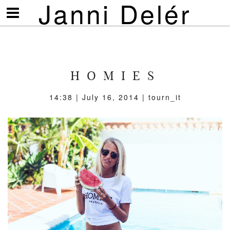
Janni Delér
Visa/göm
meny
H O M I E S
14:38 | July 16, 2014 | tourn_it