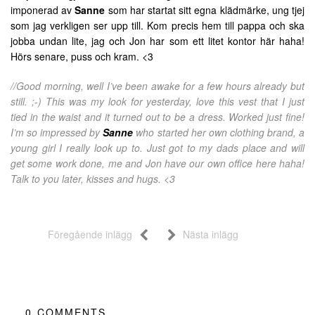
imponerad av
Sanne
som har startat sitt egna klädmärke, ung tjej
som jag verkligen ser upp till. Kom precis hem till pappa och ska
jobba undan lite, jag och Jon har som ett litet kontor här haha!
Hörs senare, puss och kram. <3
//Good morning, well I’ve been awake for a few hours already but
still. ;-) This was my look for yesterday, love this vest that I just
tied in the waist and it turned out to be a dress. Worked just fine!
I’m so impressed by
Sanne
who started her own clothing brand, a
young girl I really look up to. Just got to my dads place and will
get some work done, me and Jon have our own office here haha!
Talk to you later, kisses and hugs. <3
Föregående inlägg
Nästa inlägg
0
COMMENTS