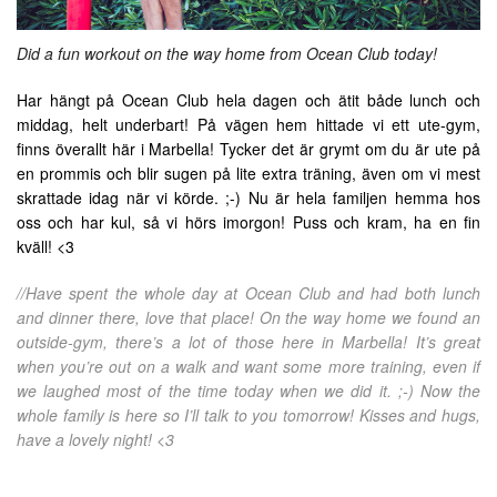
Did a fun workout on the way home from Ocean Club today!
Har hängt på Ocean Club hela dagen och ätit både lunch och
middag, helt underbart! På vägen hem hittade vi ett ute-gym,
finns överallt här i Marbella! Tycker det är grymt om du är ute på
en prommis och blir sugen på lite extra träning, även om vi mest
skrattade idag när vi körde. ;-) Nu är hela familjen hemma hos
oss och har kul, så vi hörs imorgon! Puss och kram, ha en fin
kväll! <3
//Have spent the whole day at Ocean Club and had both lunch
and dinner there, love that place! On the way home we found an
outside-gym, there’s a lot of those here in Marbella! It’s great
when you’re out on a walk and want some more training, even if
we laughed most of the time today when we did it. ;-) Now the
whole family is here so I’ll talk to you tomorrow! Kisses and hugs,
have a lovely night! <3