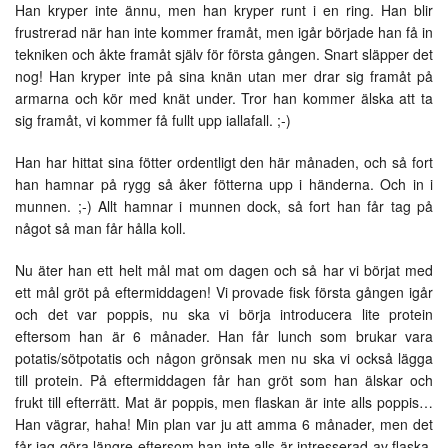
Han kryper inte ännu, men han kryper runt i en ring. Han blir
frustrerad när han inte kommer framåt, men igår började han få in
tekniken och åkte framåt själv för första gången. Snart släpper det
nog! Han kryper inte på sina knän utan mer drar sig framåt på
armarna och kör med knät under. Tror han kommer älska att ta
sig framåt, vi kommer få fullt upp iallafall. ;-)
Han har hittat sina fötter ordentligt den här månaden, och så fort
han hamnar på rygg så åker fötterna upp i händerna. Och in i
munnen. ;-) Allt hamnar i munnen dock, så fort han får tag på
något så man får hålla koll.
Nu äter han ett helt mål mat om dagen och så har vi börjat med
ett mål gröt på eftermiddagen! Vi provade fisk första gången igår
och det var poppis, nu ska vi börja introducera lite protein
eftersom han är 6 månader. Han får lunch som brukar vara
potatis/sötpotatis och någon grönsak men nu ska vi också lägga
till protein. På eftermiddagen får han gröt som han älskar och
frukt till efterrätt. Mat är poppis, men flaskan är inte alls poppis…
Han vägrar, haha! Min plan var ju att amma 6 månader, men det
får jag göra längre eftersom han inte alls är intresserad av flaska.