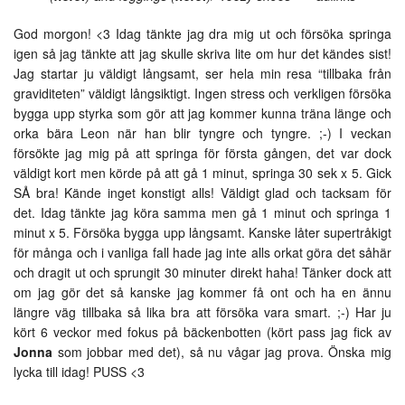
God morgon! <3 Idag tänkte jag dra mig ut och försöka springa
igen så jag tänkte att jag skulle skriva lite om hur det kändes sist!
Jag startar ju väldigt långsamt, ser hela min resa “tillbaka från
graviditeten” väldigt långsiktigt. Ingen stress och verkligen försöka
bygga upp styrka som gör att jag kommer kunna träna länge och
orka bära Leon när han blir tyngre och tyngre. ;-) I veckan
försökte jag mig på att springa för första gången, det var dock
väldigt kort men körde på att gå 1 minut, springa 30 sek x 5. Gick
SÅ bra! Kände inget konstigt alls! Väldigt glad och tacksam för
det. Idag tänkte jag köra samma men gå 1 minut och springa 1
minut x 5. Försöka bygga upp långsamt. Kanske låter supertråkigt
för många och i vanliga fall hade jag inte alls orkat göra det såhär
och dragit ut och sprungit 30 minuter direkt haha! Tänker dock att
om jag gör det så kanske jag kommer få ont och ha en ännu
längre väg tillbaka så lika bra att försöka vara smart. ;-) Har ju
kört 6 veckor med fokus på bäckenbotten (kört pass jag fick av
Jonna
som jobbar med det), så nu vågar jag prova. Önska mig
lycka till idag! PUSS <3