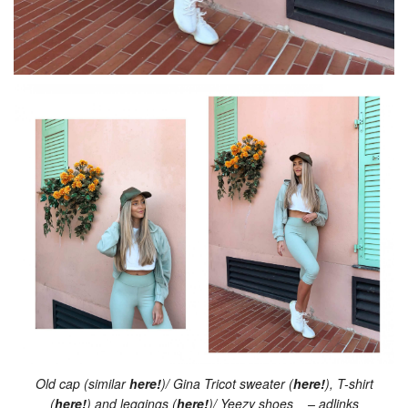
Old cap (similar
here!
)/ Gina Tricot sweater (
here!
), T-shirt
(
here!
) and leggings (
here!
)/ Yeezy shoes – adlinks