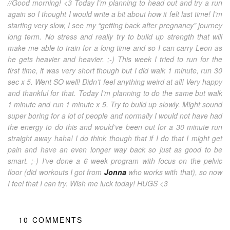
//Good morning! <3 Today I’m planning to head out and try a run
again so I thought I would write a bit about how it felt last time! I’m
starting very slow, I see my “getting back after pregnancy” journey
long term. No stress and really try to build up strength that will
make me able to train for a long time and so I can carry Leon as
he gets heavier and heavier. ;-) This week I tried to run for the
first time, it was very short though but I did walk 1 minute, run 30
sec x 5. Went SO well! Didn’t feel anything weird at all! Very happy
and thankful for that. Today I’m planning to do the same but walk
1 minute and run 1 minute x 5. Try to build up slowly. Might sound
super boring for a lot of people and normally I would not have had
the energy to do this and would’ve been out for a 30 minute run
straight away haha! I do think though that if I do that I might get
pain and have an even longer way back so just as good to be
smart. ;-) I’ve done a 6 week program with focus on the pelvic
floor (did workouts I got from
Jonna
who works with that), so now
I feel that I can try. Wish me luck today! HUGS <3
10
COMMENTS