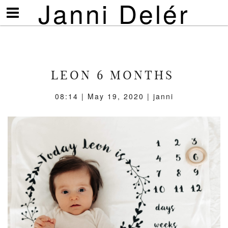
Janni Delér
Visa/göm
meny
LEON 6 MONTHS
08:14 |
May 19, 2020
| janni