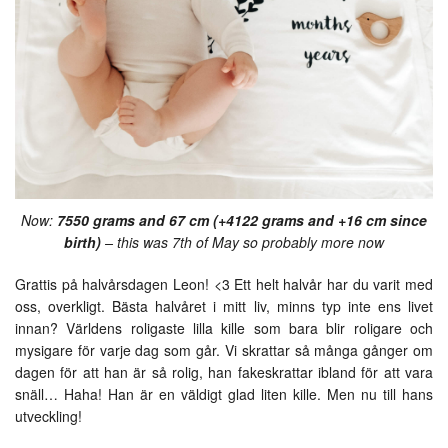
Now:
7550 grams and 67 cm (+4122 grams and +16 cm since
birth)
– this was 7th of May so probably more now
Grattis på halvårsdagen Leon! <3 Ett helt halvår har du varit med
oss, overkligt. Bästa halvåret i mitt liv, minns typ inte ens livet
innan? Världens roligaste lilla kille som bara blir roligare och
mysigare för varje dag som går. Vi skrattar så många gånger om
dagen för att han är så rolig, han fakeskrattar ibland för att vara
snäll… Haha! Han är en väldigt glad liten kille. Men nu till hans
utveckling!