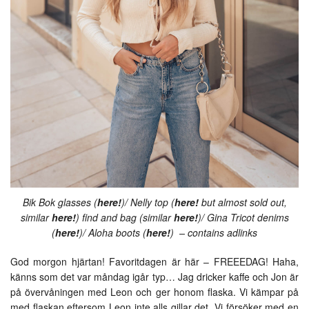
Bik Bok glasses (
here!
)/ Nelly top (
here!
but almost sold out,
similar
here!
) find and bag (similar
here!
)/ Gina Tricot denims
(
here!
)/ Aloha boots (
here!
) – contains adlinks
God morgon hjärtan! Favoritdagen är här – FREEEDAG! Haha,
känns som det var måndag igår typ… Jag dricker kaffe och Jon är
på övervåningen med Leon och ger honom flaska. Vi kämpar på
med flaskan eftersom Leon inte alls gillar det. Vi försöker med en