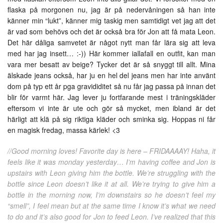
flaska på morgonen nu, jag är på nedervåningen så han inte
känner min “lukt”, känner mig taskig men samtidigt vet jag att det
är vad som behövs och det är också bra för Jon att få mata Leon.
Det här dåliga samvetet är något nytt man får lära sig att leva
med har jag insett… :-)) Här kommer iallafall en outfit, kan man
vara mer besatt av beige? Tycker det är så snyggt till allt. Mina
älskade jeans också, har ju en hel del jeans men har inte använt
dom på typ ett år pga gravididitet så nu får jag passa på innan det
blir för varmt här. Jag lever ju fortfarande mest i träningskläder
eftersom vi inte är ute och gör så mycket, men ibland är det
härligt att klä på sig riktiga kläder och sminka sig. Hoppas ni får
en magisk fredag, massa kärlek! <3
//Good morning loves! Favorite day is here – FRIDAAAAY! Haha, it
feels like it was monday yesterday… I’m having coffee and Jon is
upstairs with Leon giving him the bottle. We’re struggling with the
bottle since Leon doesn’t like it at all. We’re trying to give him a
bottle in the morning now, I’m downstairs so he doesn’t feel my
“smell”, I feel mean but at the same time I know it’s what we need
to do and it’s also good for Jon to feed Leon. I’ve realized that this