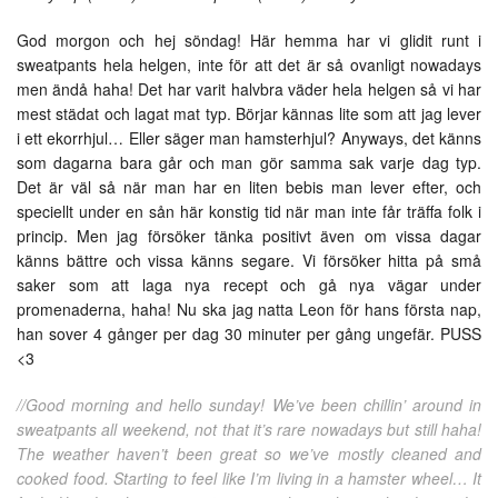
God morgon och hej söndag! Här hemma har vi glidit runt i
sweatpants hela helgen, inte för att det är så ovanligt nowadays
men ändå haha! Det har varit halvbra väder hela helgen så vi har
mest städat och lagat mat typ. Börjar kännas lite som att jag lever
i ett ekorrhjul… Eller säger man hamsterhjul? Anyways, det känns
som dagarna bara går och man gör samma sak varje dag typ.
Det är väl så när man har en liten bebis man lever efter, och
speciellt under en sån här konstig tid när man inte får träffa folk i
princip. Men jag försöker tänka positivt även om vissa dagar
känns bättre och vissa känns segare. Vi försöker hitta på små
saker som att laga nya recept och gå nya vägar under
promenaderna, haha! Nu ska jag natta Leon för hans första nap,
han sover 4 gånger per dag 30 minuter per gång ungefär. PUSS
<3
//Good morning and hello sunday! We’ve been chillin’ around in
sweatpants all weekend, not that it’s rare nowadays but still haha!
The weather haven’t been great so we’ve mostly cleaned and
cooked food. Starting to feel like I’m living in a hamster wheel… It