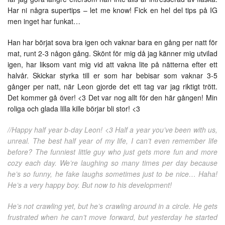
Har ni några supertips – let me know! Fick en hel del tips på IG
men inget har funkat…
Han har börjat sova bra igen och vaknar bara en gång per natt för
mat, runt 2-3 någon gång. Skönt för mig då jag känner mig utvilad
igen, har liksom vant mig vid att vakna lite på nätterna efter ett
halvår. Skickar styrka till er som har bebisar som vaknar 3-5
gånger per natt, när Leon gjorde det ett tag var jag riktigt trött.
Det kommer gå över! <3 Det var nog allt för den här gången! Min
roliga och glada lilla kille börjar bli stor! <3
//Happy half year b-day Leon! <3 Half a year you’ve been with us,
unreal. The best half year of my life, I can’t even remember life
before? The funniest little guy who just gets more fun and more
cozy each day. We’re laughing so many times per day because
he’s so funny, he fake laughs sometimes just to be nice… Haha!
He’s a very happy boy. But now to his development!
He’s not crawling yet, but he’s crawling around in a circle. He gets
frustrated when he can’t move forward, but yesterday he started