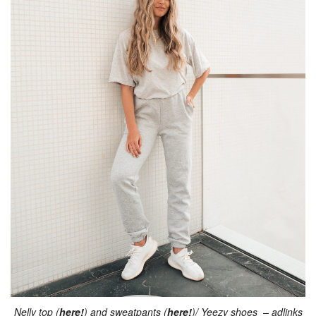
Nelly top (
here!
) and sweatpants (
here!
)/ Yeezy shoes – adlinks