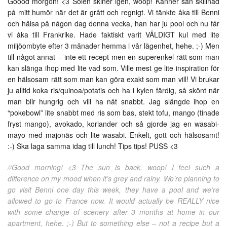
Goood morgon! <3 Solen skiner igen, woop! Känner sån skillnad
på mitt humör när det är grått och regnigt. Vi tänkte åka till Benni
och hälsa på någon dag denna vecka, han har ju pool och nu får
vi åka till Frankrike. Hade faktiskt varit VÄLDIGT kul med lite
miljöombyte efter 3 månader hemma i vår lägenhet, hehe. ;-) Men
till något annat – inte ett recept men en superenkel rätt som man
kan slänga ihop med lite vad som. Ville mest ge lite inspiration för
en hälsosam rätt som man kan göra exakt som man vill! Vi brukar
ju alltid koka ris/quinoa/potatis och ha i kylen färdig, så skönt när
man blir hungrig och vill ha nåt snabbt. Jag slängde ihop en
“pokebowl” lite snabbt med ris som bas, stekt tofu, mango (tinade
fryst mango), avokado, koriander och så gjorde jag en wasabi-
mayo med majonäs och lite wasabi. Enkelt, gott och hälsosamt!
:-) Ska laga samma idag till lunch! Tips tips! PUSS <3
//Good morning! <3 The sun is back, woop! I feel such a
difference on my mood when it’s grey and rainy. We’re planning to
go visit Benni one day this week, they have a pool and we’re
allowed to go to France now. It would actually be REALLY nice
with some change of scenery after 3 months at home in our
apartment, hehe. ;-) But to something else – not a recipe but a