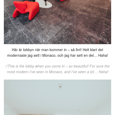
Här är lobbyn när man kommer in – så fint! Helt klart det
modernaste jag sett i Monaco, och jag har sett en del… Haha!
//This is the lobby when you come in – so beautiful! For sure the
most modern I’ve seen in Monaco, and I’ve seen a lot… Haha!