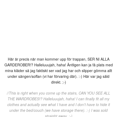
Här är precis när man kommer upp för trappan, SER NI ALLA
GARDEROBER!? Halleluuujah, haha! Äntligen kan ja få plats med
mina kläder så jag faktiskt ser vad jag har och slipper gömma allt
under sängen/soffan (vi har förvaring där). :-) Här var jag såld
direkt. ;-)
//This is right when you come up the stairs, CAN YOU SEE ALL
THE WARDROBES!? Halleluuujah, haha! I can finally fit all my
clothes and actually see what I have and I don’t have to hide it
under the bed/couch (we have storage there). :-) I was sold
straight away. ;-)