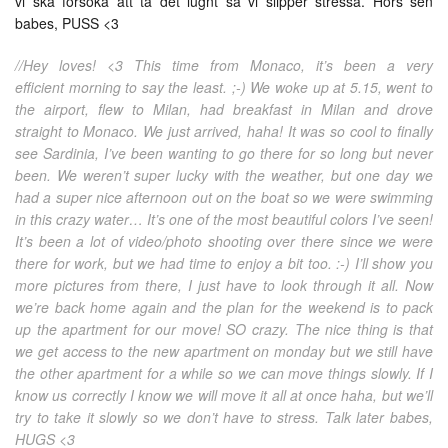
vi ska försöka att ta det lugnt så vi slipper stressa. Hörs sen
babes, PUSS <3
//Hey loves! <3 This time from Monaco, it’s been a very
efficient morning to say the least. ;-) We woke up at 5.15, went to
the airport, flew to Milan, had breakfast in Milan and drove
straight to Monaco. We just arrived, haha! It was so cool to finally
see Sardinia, I’ve been wanting to go there for so long but never
been. We weren’t super lucky with the weather, but one day we
had a super nice afternoon out on the boat so we were swimming
in this crazy water… It’s one of the most beautiful colors I’ve seen!
It’s been a lot of video/photo shooting over there since we were
there for work, but we had time to enjoy a bit too. :-) I’ll show you
more pictures from there, I just have to look through it all. Now
we’re back home again and the plan for the weekend is to pack
up the apartment for our move! SO crazy. The nice thing is that
we get access to the new apartment on monday but we still have
the other apartment for a while so we can move things slowly. If I
know us correctly I know we will move it all at once haha, but we’ll
try to take it slowly so we don’t have to stress. Talk later babes,
HUGS <3