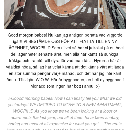
Good morgon babes! Nu kan jag äntligen berätta vad vi gjorde
igår!! VI BESTÄMDE OSS FÖR ATT FLYTTA TILL EN NY
LÄGENHET, WOOP!! :D Som ni vet så har vi ju kollat på en heel
del lägenheter senaste året, men alla har känts så sunkiga,
tråkiga och framför allt dyra för vad man får… Hyrorna här är
vääldigt höga, så jag har velat känna att det känns värt att lägga
en stor summa pengar varje månad, och det har jag inte känt
ännu. Tills igår. W O W. Här är byggnaden, en helt ny byggnad i
Monaco som ingen har bott i ännu. :-)
//Goood morning babes! Now I can finally tell you what we did
yesterday!! WE DECIDED TO MOVE TO A NEW APARTMENT,
WOOP!! :D As you know we’ve been looking at a looot of
apartments the last year, but all of them have been shabby,
boring and most of all expensive for what you get… The rents