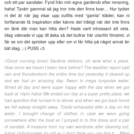
och ett par sandaler. Fynd från min egna garderob efter rensning,
haha! Tyvärr gammal så jag tror inte den finns kvar… Hur tycker
ni det är när jag visar upp outfits med “gamla” kläder, kan ni
fortfarande få inspiration eller känns det tråkigt när det inte finns
en länk där man kan hitta den? Hade varit intressant att veta.
Idag vaknade vi upp till åska så det bullrar här utanför fönstret, vi
får se om det spricker upp eller om vi får hitta på något annat än
båt idag. ;-) PUSS <3
//Good morning loves! Sardinia delivers, oh wow what a place.
How come we haven’t been here before? The weather report said
rain and thunderstorm the entire time but yesterday it cleared up
and we had an amazing day. Swam in mega turquoise water,
filmed all day and were super happy with the day when we got
back at 10pm haha! We ended our day at a super pretty place, we
had aperitivo that turned in to dinner and when we got back home
we fell asleep straight away. Totally exhausted after a day on the
water. I brought change of clothes in case we were going
somewhere after the boat so I jumped in to this dress and a pair
of sandals. A treasure from my own wardrobe after cleaning out,
haha! Unfortunately it’s old so I don’t think you can find it… What