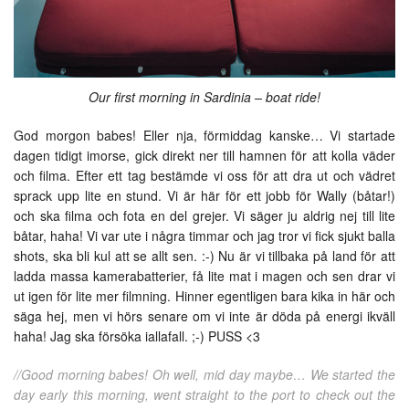
Our first morning in Sardinia – boat ride!
God morgon babes! Eller nja, förmiddag kanske… Vi startade
dagen tidigt imorse, gick direkt ner till hamnen för att kolla väder
och filma. Efter ett tag bestämde vi oss för att dra ut och vädret
sprack upp lite en stund. Vi är här för ett jobb för Wally (båtar!)
och ska filma och fota en del grejer. Vi säger ju aldrig nej till lite
båtar, haha! Vi var ute i några timmar och jag tror vi fick sjukt balla
shots, ska bli kul att se allt sen. :-) Nu är vi tillbaka på land för att
ladda massa kamerabatterier, få lite mat i magen och sen drar vi
ut igen för lite mer filmning. Hinner egentligen bara kika in här och
säga hej, men vi hörs senare om vi inte är döda på energi ikväll
haha! Jag ska försöka iallafall. ;-) PUSS <3
//Good morning babes! Oh well, mid day maybe… We started the
day early this morning, went straight to the port to check out the