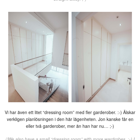
Vi har även ett litet “dressing room” med fler garderober. :-) Älskar
verkligen planlösningen i den här lägenheten. Jon kanske får en
eller två garderober, mer än han har nu… ;-)
//We also have a small “dressing room” with more wardrobes. :-) I