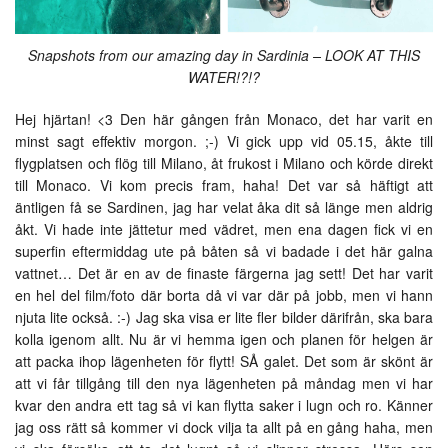
Snapshots from our amazing day in Sardinia – LOOK AT THIS
WATER!?!?
Hej hjärtan! <3 Den här gången från Monaco, det har varit en
minst sagt effektiv morgon. ;-) Vi gick upp vid 05.15, åkte till
flygplatsen och flög till Milano, åt frukost i Milano och körde direkt
till Monaco. Vi kom precis fram, haha! Det var så häftigt att
äntligen få se Sardinen, jag har velat åka dit så länge men aldrig
åkt. Vi hade inte jättetur med vädret, men ena dagen fick vi en
superfin eftermiddag ute på båten så vi badade i det här galna
vattnet… Det är en av de finaste färgerna jag sett! Det har varit
en hel del film/foto där borta då vi var där på jobb, men vi hann
njuta lite också. :-) Jag ska visa er lite fler bilder därifrån, ska bara
kolla igenom allt. Nu är vi hemma igen och planen för helgen är
att packa ihop lägenheten för flytt! SÅ galet. Det som är skönt är
att vi får tillgång till den nya lägenheten på måndag men vi har
kvar den andra ett tag så vi kan flytta saker i lugn och ro. Känner
jag oss rätt så kommer vi dock vilja ta allt på en gång haha, men