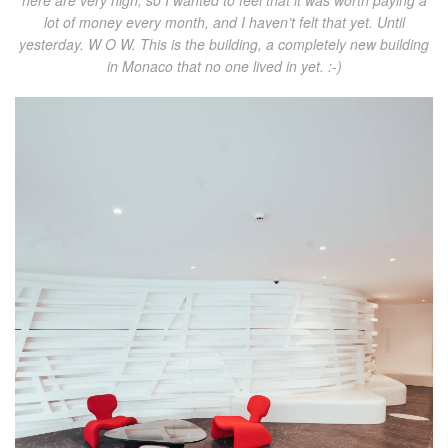
here are very high, so I wanted to feel that it was worth paying a
lot of money every month, and I haven’t felt that yet. Until
yesterday. W O W. This is the building, a completely new building
in Monaco that no one lived in yet. :-)