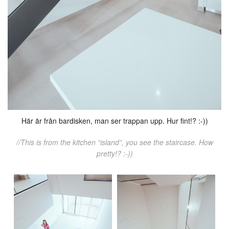
Här är från bardisken, man ser trappan upp. Hur fint!? :-))
//This is from the kitchen “island”, you see the staircase. How
pretty!? :-))