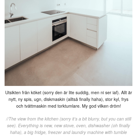
Utsikten från köket (sorry den är lite suddig, men ni ser iaf). Allt är
nytt, ny spis, ugn, diskmaskin (alltså finally haha), stor kyl, frys
och tvättmaskin med torktumlare. My god vilken dröm!
//The view from the kitchen (sorry it’s a bit blurry, but you can still
see). Everything is new, new stove, oven, dishwasher (oh finally
haha), a big fridge, freezer and laundry machine with tumble