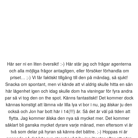
Här ser ni en liten översikt! :-) Här står jag och frågar agenterna
och alla möjliga frågor antagligen, eller försöker förhandla om
priset… ;-) Vi får faktiskt tillgång till den på måndag, så sjukt!
Snacka om spontant, men vi kände att vi aldrig skulle hitta en sån
här lägenhet igen och idag skulle dom ha visningar för fyra andra
par så vi tog den on the spot. Känns fantastiskt! Det kommer dock
kännas konstigt att lämna vår lilla lya vi bor i nu, jag älskar ju den
också och Jon har bott här i 14(!!!) år. Så det är väl på tiden att
flytta. Jag kommer älska den nya så mycket mer. Det kommer
såklart bli ganska mycket dyrare varje månad, men eftersom vi är
två som delar på hyran så känns det bättre. ;-) Hoppas ni är