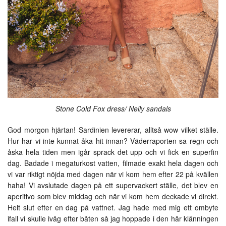
Stone Cold Fox dress/ Nelly sandals
God morgon hjärtan! Sardinien levererar, alltså wow vilket ställe.
Hur har vi inte kunnat åka hit innan? Väderraporten sa regn och
åska hela tiden men igår sprack det upp och vi fick en superfin
dag. Badade i megaturkost vatten, filmade exakt hela dagen och
vi var riktigt nöjda med dagen när vi kom hem efter 22 på kvällen
haha! Vi avslutade dagen på ett supervackert ställe, det blev en
aperitivo som blev middag och när vi kom hem deckade vi direkt.
Helt slut efter en dag på vattnet. Jag hade med mig ett ombyte
ifall vi skulle iväg efter båten så jag hoppade i den här klänningen