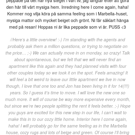
peppade på det här nya steget i vårt liv, jag längtar efter att göra
den här till vårt mysiga hem. Inredning here I come again, haha!
Kommer nog vilja köra på samma feeling som i Marbella-huset,
mysiga mattor och mycket beiget och grönt. Ni får såklart hänga
med på resan! Hoppas ni är lika peppade som vi är. PUSS <3
//Here’s a little overview! :-) I’m standing with the agents and
probably ask them a million questions, or trying to negotiate on
the price… ;-) We can actually move in on monday, so crazy! Talk
about spontaneous, but we felt that we will never find an
apartment like this again and they had planned visits with four
other couples today so we took it on the spot. Feels amazing! It
will feel a bit weird to leave our little apartment we live in now
though, I love that one too and Jon has been living in it for 14(!!!)
years. So I guess it’s time to move. I will love the new one so
much more. It will of course be way more expensive every month,
but since we’re two people splitting the rent it feels better. ;-) Hope
you guys are excited for this new step in our life, I can’t wait to
make this in to our cozy little home. Interior here I come again,
haha! I will probably go for the same feeling as in the Marbella
house, cozy rugs and lots of beige and green. Of course I’ll bring